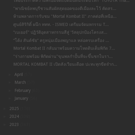
ไทยประกาศความพร้อมจัดแบดมินตันระดับโลก "TOYOTA Tha...
"พาณิชย์ลพบุรีชวนสัมผัสสุดยอดของดีเมืองละโว้ คัดสร...
ห้ามพลาดการรับชม "Mortal Kombat II" ภาคต่อที่เหนือ...
ศูนย์สิริกิติ์ ผนึก ททท. - ISMED เตรียมจัดมหกรรม T...
“เบเยอร์” ปฏิวัติอุตสาหกรรมสีสู่ ‘วัสดุปกป้องโครงส...
“โต้ง สันต์ชัย” ครูหนุ่มเมืองพญาแล หล่อครบเครื่อง ...
Mortal Kombat II กลับมาพร้อมความโหดดิบเต็มพิกัด 7...
"ร่างกายพร้อม พิกัดผ่าน"ขุนพลกำปั้นที่จะขึ้นชกในรา...
MORTAL KOMBAT II เปิดสังเวียนเดือด ปะทะทุกขีดจำก...
►
April
(57)
►
March
(57)
►
February
(63)
►
January
(56)
►
2025
(176)
►
2024
(338)
►
2023
(363)