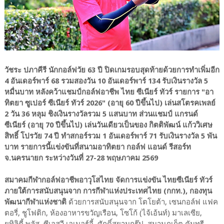
วัชระ ปภาคีรี นักกอล์ฟวัย 63 ปี ปิดเกมรอบสุดท้ายด้วยการทำเพิ่มอีก
4 อันเดอร์พาร์ 68 รวมสองวัน 10 อันเดอร์พาร์ 134 รับเงินรางวัล 5
หมื่นบาท หลังคว้าแชมป์กอล์ฟอาชีพ ไทย ซีเนียร์ ทัวร์ รายการ "อา
ทิตยา ซูเปอร์ ซีเนียร์ ทัวร์ 2026" (อายุ 60 ปีขึ้นไป) เล่นสโตรคเพลย์
2 วัน 36 หลุม ชิงเงินรางวัลรวม 5 แสนบาท ส่วนแชมป์ แกรนด์
ซีเนียร์ (อายุ 70 ปีขึ้นไป) เล่นวันเดียวเป็นของ กิตติพัฒน์ แก้ววิเศษ
สิทธิ์ โปรวัย 74 ปี ทำสกอร์รวม 1 อันเดอร์พาร์ 71 รับเงินรางวัล 5 พัน
บาท รายการนี้แข่งขันที่สนามอาทิตยา กอล์ฟ แอนด์ รีสอร์ท
จ.นครนายก ระหว่างวันที่ 27-28 พฤษภาคม 2569
สมาคมกีฬากอล์ฟอาชีพอาวุโสไทย จัดการแข่งขัน ไทยซีเนียร์ ทัวร์
ภายใต้การสนับสนุนจาก การกีฬาแห่งประเทศไทย (กกท.), กองทุน
พัฒนากีฬาแห่งชาติ
ด้วยการสนับสนุนจาก โตโยต้า, เซนกอล์ฟ แฟค
ตอรี่, ชูโฟติก, ห้องอาหารขวัญเรือน, โซโก้ (ไจ้เอ้นท์) มาเลเซีย,