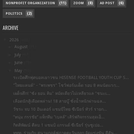
(11)
(8)
(6)
NONPROFIT ORGANIZATION
ZOOM
AD POST
(2)
POLITICS
ARCHIVE
▼
2026
(480)
►
August
(21)
►
July
(97)
►
June
(79)
▼
May
(50)
ระเบิดศึกฟุตบอลเยาวชน HISENSE FOOTBALL YOUTH CUP S...
"ไทยแลนด์" - "พรเพชร" โชว์ฟอร์มเด็ด รอบ 8 คนนัดแรก...
เผด็จศึก! "ซัง ยอน คิม" หมัดเดียวไม่เหลียวแล "ชนะเ...
เลือดนักสู้เดือดพล่าน! 18 สายบู๊ ชั่งน้ำหนักผ่านฉล...
วัชระ จบ 10 อันเดอร์ แชมป์ไทย ซีเนียร์ ทัวร์ รายก...
“หนุ่ม กรรชัย” แท็กทีม “เบลล์” เสิร์ฟกิจกรรมสุดเอ็...
กิตติพัฒน์ ตีลบ 1 แชมป์ แกรนด์ ซีเนียร์ รุ่นซูเปอ...
ททท. ร่วมกับ สนามกอล์ฟภาคตะวันออก จัดแข่งขัน สีสัน...