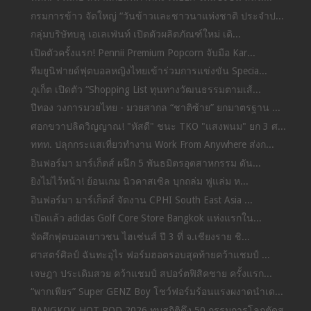
กรมการข้าว จัดใหญ่ “วันข้าวและชาวนาแห่งชาติ ประจำป...
กลุ่มบริษัทบลู เอเลเฟ่นท์ เปิดตัวผลิตภัณฑ์ใหม่ เดิ...
เปิดตัวครั้งแรก! Pennii Premium Popcorn จับมือ Kar...
ทีมยูนิฟายด์ฟุตบอลหญิงไทยเข้าร่วมการแข่งขัน Specia...
ภูเก็ต เปิดตัว “Shopping List ทุนทางวัฒนธรรมตามเส้...
ปีทอง วงการมวยไทย - มวยสากล “ชาติซ้าย” ยกมาตรฐาน ...
ศอกขวาปลิดวิญญาณ! "หัสดี" ชนะ TKO "แสงพนม" ยก 3 ศ...
ททท. ปลุกกระแสเที่ยวทำงาน Work From Anywhere ส่งก...
อินฟอร์มา มาร์เก็ตส์ ผนึก 5 พันธมิตรอุตสาหกรรม ดัน...
ยิงไม่ไว้หน้า! ย้อนเกม นิวคาสเซิล บุกถล่ม ฟูแล่ม ห...
อินฟอร์มา มาร์เก็ตส์ จัดงาน CPHI South East Asia ...
เปิดแล้ว adidas Golf Core Store Bangkok แห่งแรกใน...
จัดศึกฟุตบอลเยาวชน ไฮเซ่นส์ ปี 3 ที่ จ.เชียงราย ชิ...
ศาสตร์ศิลป์ ฉันทะอุไร ฟอร์มฮอตรอบสุดท้ายคว้าแชมป์ ...
เจษฎา ประเดิมสวย คว้าแชมป์ สปอร์ตฟิสิคชาย ครั้งแรก...
“พากเพียร” Super GENZ Boy โชว์ฟอร์มร้อนแรงผงาดนำเด...
BANGKOK HOT ROD 2026 ทุบสถิติดึง 50 กรรมการโลกตัดส...