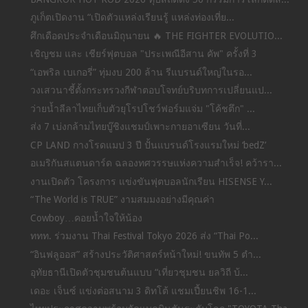
ภูเก็ตเปิดงาน “เปิดตัวแหล่งเรียนรู้ แหล่งท่องเที่ย...
ศึกเดือดประจำเดือนมิถุนายน 🔥 THE FIGHTER EVOLUTIO...
เชิญชม และ เชียร์ฟุตบอล "ประเพณีอีสาน คัพ" ครั้งที่ 3
“เอพริล เบเกอรี่” ทุ่มงบ 200 ล้าน รีแบรนด์ใหญ่ในรอ...
วงเสวนาชี้ตั้งกระทรวงกีฬาตอบโจทย์บริบทการเปลี่ยนแป...
ว่ายน้ำลีลาไทยเก็บตัวยุโรปโชว์ฟอร์มแจ่ม "โค้ชตึก" ...
ส่ง 7 เบ่งกล้ามไทยบู๊ชิงแชมป์เพาะกายอาเซียน วันที่...
CP LAND กางโรดแมป 3 ปี ปั้นแบรนด์โรงแรมใหม่ ‘bedZ’
อเมริกันสแตนดาร์ด ฉลองทศวรรษแห่งความสำเร็จ! คว้ารา...
งานเปิดตัว โครงการ แข่งขันฟุตบอลนักเรียน HISENSE Y...
“The World is TRUE” งามสมมงอย่างมีคุณค่า
Cowboy…คอยน้ำใจให้น้อง
ททท. ร่วมงาน Thai Festival Tokyo 2026 ส่ง “Thai Po...
“อินฟลูออส” สร้างประวัติศาสตร์หน้าใหม่! ขนทัพ 5 ตำ...
อุทัยธานีเปิดตัวชุมชนต้นแบบ “เที่ยวชุมชน ยลวิถี บ้...
เดอะ เจ็นซ์ แข่งต่อสนาม 3 ดิทโต้ แชมเปี้ยนชิพ 16-1...