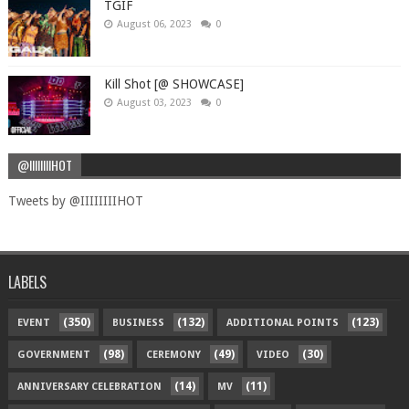
TGIF
August 06, 2023
0
Kill Shot [@ SHOWCASE]
August 03, 2023
0
@IIIIIIIIHOT
Tweets by @IIIIIIIIHOT
LABELS
(350)
(132)
(123)
EVENT
BUSINESS
ADDITIONAL POINTS
(98)
(49)
(30)
GOVERNMENT
CEREMONY
VIDEO
(14)
(11)
ANNIVERSARY CELEBRATION
MV