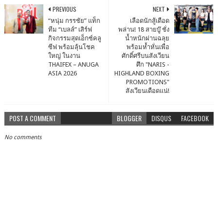
PREVIOUS
NEXT
“หนุ่ม กรรชัย” แท็ก
เลือดนักสู้เดือด
ทีม “เบลล์” เสิร์ฟ
พล่าน! 18 สายบู๊ ชั่ง
กิจกรรมสุดเอ็กซ์คลู
น้ำหนักผ่านฉลุย
ซีฟ พร้อมลุ้นโชค
พร้อมห้ำหั่นเพื่อ
ใหญ่ ในงาน
ศักดิ์ศรีบนสังเวียน
THAIFEX – ANUGA
ศึก "NARIS -
ASIA 2026
HIGHLAND BOXING
PROMOTIONS"
สังเวียนเดือดแน่!
POST A COMMENT
BLOGGER
DISQUS
FACEBOOK
No comments