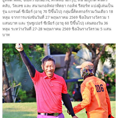
ยูทิลิตี้ พลัส, ซีเอสวี เอเนอร์จี้, ศักดิ์สยามกรุ๊ป, สนามภูเก็ต คันทรี
คลับ, วัลเลซ และ สนามกอล์ฟอาทิตยา กอล์ฟ รีสอร์ท แบ่งผู้เล่นเป็น
รุ่น แกรนด์ ซีเนียร์ (อายุ 70 ปีขึ้นไป) กลุ่มนี้คิดสกอร์รวมวันเดียว 18
หลุม จากการแข่งขันวันที่ 27 พฤษภาคม 2569 ชิงเงินรางวัลรวม 1
แสนบาท และ รุ่นซูเปอร์ ซีเนียร์ (อายุ 60 ปีขึ้นไป) เล่นสองวัน 36
หลุม ระหว่างวันที่ 27-28 พฤษภาคม 2569 ชิงเงินรางวัลรวม 5 แสน
บาท