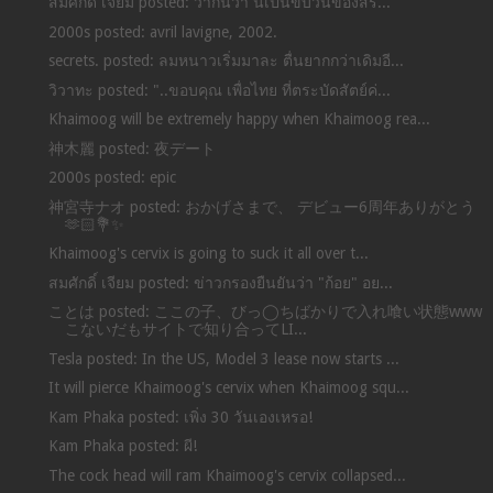
สมศักดิ์ เจียม posted: ว่ากันว่า นี่เป็นขบวนของสิร...
2000s posted: avril lavigne, 2002.
secrets. posted: ลมหนาวเริ่มมาละ ตื่นยากกว่าเดิมอี...
วิวาทะ posted: "..ขอบคุณ เพื่อไทย ที่ตระบัดสัตย์ค่...
Khaimoog will be extremely happy when Khaimoog rea...
神木麗 posted: 夜デート
2000s posted: epic
神宮寺ナオ posted: おかげさまで、 デビュー6周年ありがとう
🫶🏻💐✨
Khaimoog's cervix is ​​going to suck it all over t...
สมศักดิ์ เจียม posted: ข่าวกรองยืนยันว่า "ก้อย" อย...
ことは posted: ここの子、びっ◯ちばかりで入れ喰い状態www
こないだもサイトで知り合ってLI...
Tesla posted: In the US, Model 3 lease now starts ...
It will pierce Khaimoog's cervix when Khaimoog squ...
Kam Phaka posted: เพิ่ง 30 วันเองเหรอ!
Kam Phaka posted: ผี!
The cock head will ram Khaimoog's cervix collapsed...