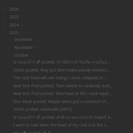
►
2026
(483)
►
2025
(176)
►
2024
(338)
▼
2023
(363)
►
December
(66)
►
November
(60)
▼
October
(64)
ช่างแม่ง🐰🏳️‍🌈 posted: ข่าวดีประจำวันเกิด ภายใน2...
2000s posted: they just don’t make parody movies l...
The cock head will ram Stang's cervix collapsed in...
New York Post posted: Teen admits to randomly suck...
New York Post posted: New head of NYC racial equit...
Elon Musk posted: Maybe time’s just a construct of...
2000s posted: ratatouille (2007)
ช่างแม่ง🐰🏳️‍🌈 posted: คำทำนายดวงประจำวันศุกร์ ท...
I want to cum when the head of my cock is in the c...
miru 🕊 posted: 🍑💕