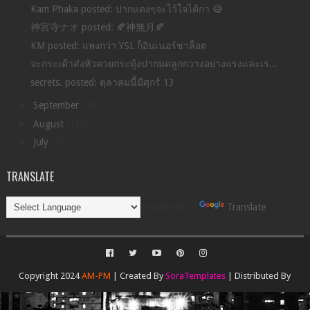
Kam Phaka posted: ปากแดงๆจะไว้ใจได้กา 😅
神宮寺ナオ posted: 🍂神無月🍂
KM posted: แพงกว่า YSL ก็อินเนอร์ชาล็อต
จะกระเด้าส่งหัวควยกระทุ้งปากมดลูกกวางอย่างแรงและเร...
secrets. posted: ตุลาคมนี้มีศุกร์ 13
►
September
(49)
►
August
(114)
►
July
(10)
TRANSLATE
Powered by
Translate
Copyright 2024
AM-PM
| Created By
SoraTemplates
| Distributed By
Gooyaabi Templates