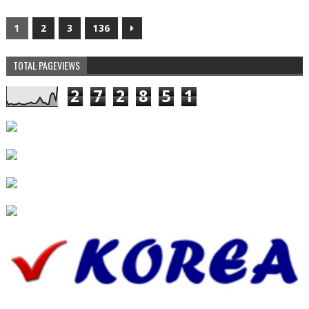
1
2
3
136
TOTAL PAGEVIEWS
2
7
2
8
5
1