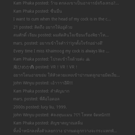
Kam Phaka posted: ว้าย ตกลงเขาเป็นอาจารย์จริงเหรอ?...
Kam Phaka posted: ซื่นมื่น
I want to cum when the head of my cock is in the c...
21 posted: คิดถึง อยากให้อยู่ด้วย
สมศักดิ์ เจียม posted: ผมตัดสินใจเขียนเรื่องพิธาโท...
mars. posted: อยากเข้าใจคำว่า‘ถูกตั้งใจรักอย่างดี’
Every time I miss Khaimoog my cock is always like ...
Kam Phaka posted: โปรดเข้าใจด้วยค่ะ 🙏
庵ひめか👸 posted: VR！VR！VR！
อยากโดนอายขย่ม ให้หัวควยแทงเข้าปากมดลูกอายมิดเงี่ย...
John Winyu posted: เอ้าาาาอีผี!!!
Kam Phaka posted: สำคัญมาก
mars. posted: พี่คือไอดอล
2000s posted: lucy liu, 1999.
John Winyu posted: #ลงทุนแมน ?!?! โหหห จัดหนัก!!!
Kam Phaka posted: สัญชาตญาณสลิ่ม
ทิ้งน้ำหนักลงทั้งตัวเลยกวาง ปากมดลูกกวางจะกระแทกหั...