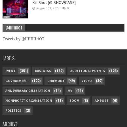
Kill Shot [@ SHOWCASE]
August 03, 2023
0
@IIIIIIIIHOT
Tweets by @IIIIIIIIHOT
LABELS
(351)
(132)
(123)
EVENT
BUSINESS
ADDITIONAL POINTS
(100)
(49)
(30)
GOVERNMENT
CEREMONY
VIDEO
(14)
(11)
ANNIVERSARY CELEBRATION
MV
(11)
(8)
(6)
NONPROFIT ORGANIZATION
ZOOM
AD POST
(2)
POLITICS
ARCHIVE