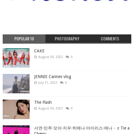
POPULAR 10
PHOTOGRAPHY
COMMENTS
CAKE
August 03, 2023
0
JENNIE Cannes vlog
July 31, 2023
0
The Flash
August 05, 2023
0
서연·민주·모아·지우·히메나·아이리스·에나 - ♬Tie a
Cherry