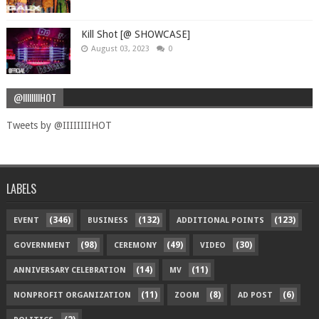
Kill Shot [@ SHOWCASE]
August 03, 2023
0
@IIIIIIIIHOT
Tweets by @IIIIIIIIHOT
LABELS
(346)
(132)
(123)
EVENT
BUSINESS
ADDITIONAL POINTS
(98)
(49)
(30)
GOVERNMENT
CEREMONY
VIDEO
(14)
(11)
ANNIVERSARY CELEBRATION
MV
(11)
(8)
(6)
NONPROFIT ORGANIZATION
ZOOM
AD POST