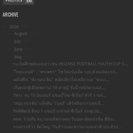
(2)
POLITICS
ARCHIVE
▼
2026
(476)
►
August
(17)
►
July
(97)
►
June
(79)
▼
May
(50)
ระเบิดศึกฟุตบอลเยาวชน HISENSE FOOTBALL YOUTH CUP S...
"ไทยแลนด์" - "พรเพชร" โชว์ฟอร์มเด็ด รอบ 8 คนนัดแรก...
เผด็จศึก! "ซัง ยอน คิม" หมัดเดียวไม่เหลียวแล "ชนะเ...
เลือดนักสู้เดือดพล่าน! 18 สายบู๊ ชั่งน้ำหนักผ่านฉล...
วัชระ จบ 10 อันเดอร์ แชมป์ไทย ซีเนียร์ ทัวร์ รายก...
“หนุ่ม กรรชัย” แท็กทีม “เบลล์” เสิร์ฟกิจกรรมสุดเอ็...
กิตติพัฒน์ ตีลบ 1 แชมป์ แกรนด์ ซีเนียร์ รุ่นซูเปอ...
ททท. ร่วมกับ สนามกอล์ฟภาคตะวันออก จัดแข่งขัน สีสัน...
กรมการข้าว จัดใหญ่ “วันข้าวและชาวนาแห่งชาติ ประจำป...