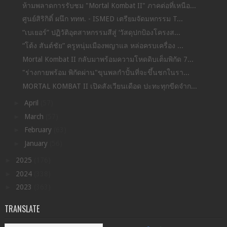
ห้ามพลาดการรับชม "Mortal Kombat II" ภาคต่อที่เหนือ...
ศูนย์สิริกิติ์ ผนึก ททท. - ISMED เตรียมจัดมหกรรม T...
“เบเยอร์” ปฏิวัติอุตสาหกรรมสีสู่ ‘วัสดุปกป้องโครงส...
“โต้ง สันต์ชัย” ครูหนุ่มเมืองพญาแล หล่อครบเครื่อง ...
Mortal Kombat II กลับมาพร้อมความโหดดิบเต็มพิกัด 7...
"ร่างกายพร้อม พิกัดผ่าน"ขุนพลกำปั้นที่จะขึ้นชกในรา...
MORTAL KOMBAT II เปิดสังเวียนเดือด ปะทะทุกขีดจำก...
►
April
(57)
►
March
(57)
►
February
(63)
►
January
(56)
►
2025
(176)
►
2024
(338)
►
2023
(363)
TRANSLATE