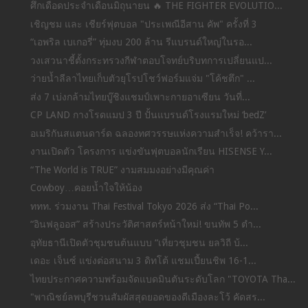
ศึกเดือดประจำเดือนมิถุนายน 🔥 THE FIGHTER EVOLUTIO...
เชิญชม และ เชียร์ฟุตบอล "ประเพณีอีสาน คัพ" ครั้งที่ 3
“เอพริล เบเกอรี่” ทุ่มงบ 200 ล้าน รีแบรนด์ใหญ่ในรอ...
วงเสวนาชี้ตั้งกระทรวงกีฬาตอบโจทย์บริบทการเปลี่ยนแป...
ว่ายน้ำลีลาไทยเก็บตัวยุโรปโชว์ฟอร์มแจ่ม "โค้ชตึก" ...
ส่ง 7 เบ่งกล้ามไทยบู๊ชิงแชมป์เพาะกายอาเซียน วันที่...
CP LAND กางโรดแมป 3 ปี ปั้นแบรนด์โรงแรมใหม่ ‘bedZ’
อเมริกันสแตนดาร์ด ฉลองทศวรรษแห่งความสำเร็จ! คว้ารา...
งานเปิดตัว โครงการ แข่งขันฟุตบอลนักเรียน HISENSE Y...
“The World is TRUE” งามสมมงอย่างมีคุณค่า
Cowboy…คอยน้ำใจให้น้อง
ททท. ร่วมงาน Thai Festival Tokyo 2026 ส่ง “Thai Po...
“อินฟลูออส” สร้างประวัติศาสตร์หน้าใหม่! ขนทัพ 5 ตำ...
อุทัยธานีเปิดตัวชุมชนต้นแบบ “เที่ยวชุมชน ยลวิถี บ้...
เดอะ เจ็นซ์ แข่งต่อสนาม 3 ดิทโต้ แชมเปี้ยนชิพ 16-1...
ไทยประกาศความพร้อมจัดแบดมินตันระดับโลก "TOYOTA Tha...
"พาณิชย์ลพบุรีชวนสัมผัสสุดยอดของดีเมืองละโว้ คัดสร...