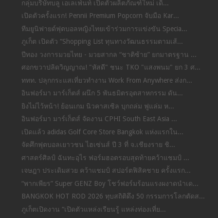
กลุ่มบริษัทบลู เอเลเฟ่นท์ เปิดตัวผลิตภัณฑ์ใหม่ เดิ...
เปิดตัวครั้งแรก! Pennii Premium Popcorn จับมือ Kar...
ทีมยูนิฟายด์ฟุตบอลหญิงไทยเข้าร่วมการแข่งขัน Specia...
ภูเก็ต เปิดตัว “Shopping List ทุนทางวัฒนธรรมตามเส้...
ปีทอง วงการมวยไทย - มวยสากล “ชาติซ้าย” ยกมาตรฐาน ...
ศอกขวาปลิดวิญญาณ! "หัสดี" ชนะ TKO "แสงพนม" ยก 3 ศ...
ททท. ปลุกกระแสเที่ยวทำงาน Work From Anywhere ส่งก...
อินฟอร์มา มาร์เก็ตส์ ผนึก 5 พันธมิตรอุตสาหกรรม ดัน...
ยิงไม่ไว้หน้า! ย้อนเกม นิวคาสเซิล บุกถล่ม ฟูแล่ม ห...
อินฟอร์มา มาร์เก็ตส์ จัดงาน CPHI South East Asia ...
เปิดแล้ว adidas Golf Core Store Bangkok แห่งแรกใน...
จัดศึกฟุตบอลเยาวชน ไฮเซ่นส์ ปี 3 ที่ จ.เชียงราย ชิ...
ศาสตร์ศิลป์ ฉันทะอุไร ฟอร์มฮอตรอบสุดท้ายคว้าแชมป์ ...
เจษฎา ประเดิมสวย คว้าแชมป์ สปอร์ตฟิสิคชาย ครั้งแรก...
“พากเพียร” Super GENZ Boy โชว์ฟอร์มร้อนแรงผงาดนำเด...
BANGKOK HOT ROD 2026 ทุบสถิติดึง 50 กรรมการโลกตัดส...
ภูเก็ตเปิดงาน “เปิดตัวแหล่งเรียนรู้ แหล่งท่องเที่ย...