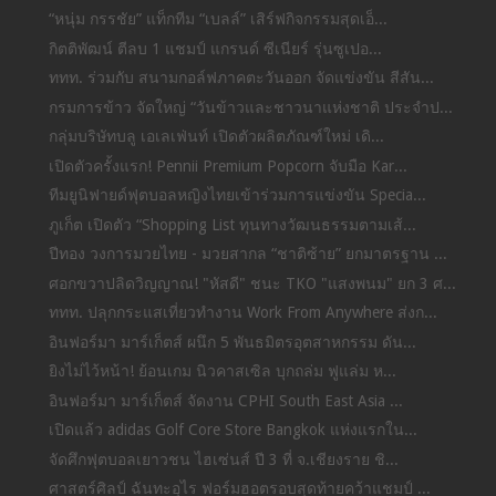
“หนุ่ม กรรชัย” แท็กทีม “เบลล์” เสิร์ฟกิจกรรมสุดเอ็...
กิตติพัฒน์ ตีลบ 1 แชมป์ แกรนด์ ซีเนียร์ รุ่นซูเปอ...
ททท. ร่วมกับ สนามกอล์ฟภาคตะวันออก จัดแข่งขัน สีสัน...
กรมการข้าว จัดใหญ่ “วันข้าวและชาวนาแห่งชาติ ประจำป...
กลุ่มบริษัทบลู เอเลเฟ่นท์ เปิดตัวผลิตภัณฑ์ใหม่ เดิ...
เปิดตัวครั้งแรก! Pennii Premium Popcorn จับมือ Kar...
ทีมยูนิฟายด์ฟุตบอลหญิงไทยเข้าร่วมการแข่งขัน Specia...
ภูเก็ต เปิดตัว “Shopping List ทุนทางวัฒนธรรมตามเส้...
ปีทอง วงการมวยไทย - มวยสากล “ชาติซ้าย” ยกมาตรฐาน ...
ศอกขวาปลิดวิญญาณ! "หัสดี" ชนะ TKO "แสงพนม" ยก 3 ศ...
ททท. ปลุกกระแสเที่ยวทำงาน Work From Anywhere ส่งก...
อินฟอร์มา มาร์เก็ตส์ ผนึก 5 พันธมิตรอุตสาหกรรม ดัน...
ยิงไม่ไว้หน้า! ย้อนเกม นิวคาสเซิล บุกถล่ม ฟูแล่ม ห...
อินฟอร์มา มาร์เก็ตส์ จัดงาน CPHI South East Asia ...
เปิดแล้ว adidas Golf Core Store Bangkok แห่งแรกใน...
จัดศึกฟุตบอลเยาวชน ไฮเซ่นส์ ปี 3 ที่ จ.เชียงราย ชิ...
ศาสตร์ศิลป์ ฉันทะอุไร ฟอร์มฮอตรอบสุดท้ายคว้าแชมป์ ...