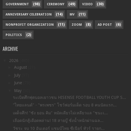
(98)
(49)
(30)
GOVERNMENT
CEREMONY
VIDEO
(14)
(11)
ANNIVERSARY CELEBRATION
MV
(11)
(8)
(6)
NONPROFIT ORGANIZATION
ZOOM
AD POST
(2)
POLITICS
ARCHIVE
▼
2026
(480)
►
August
(21)
►
July
(97)
►
June
(79)
▼
May
(50)
ระเบิดศึกฟุตบอลเยาวชน HISENSE FOOTBALL YOUTH CUP S...
"ไทยแลนด์" - "พรเพชร" โชว์ฟอร์มเด็ด รอบ 8 คนนัดแรก...
เผด็จศึก! "ซัง ยอน คิม" หมัดเดียวไม่เหลียวแล "ชนะเ...
เลือดนักสู้เดือดพล่าน! 18 สายบู๊ ชั่งน้ำหนักผ่านฉล...
วัชระ จบ 10 อันเดอร์ แชมป์ไทย ซีเนียร์ ทัวร์ รายก...