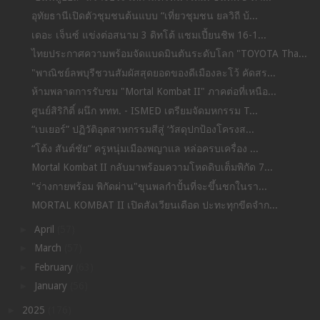
อุทัยธานีเปิดตัวชุมชนต้นแบบ “เที่ยวชุมชน ยลวิถี บ้...
เดอะ เจ็นซ์ แข่งต่อสนาม 3 ดิทโต้ แชมเปี้ยนชิพ 16-1...
ไทยประกาศความพร้อมจัดแบดมินตันระดับโลก "TOYOTA Tha...
"พาณิชย์ลพบุรีชวนสัมผัสสุดยอดของดีเมืองละโว้ คัดสร...
ห้ามพลาดการรับชม "Mortal Kombat II" ภาคต่อที่เหนือ...
ศูนย์สิริกิติ์ ผนึก ททท. - ISMED เตรียมจัดมหกรรม T...
“เบเยอร์” ปฏิวัติอุตสาหกรรมสีสู่ ‘วัสดุปกป้องโครงส...
“โต้ง สันต์ชัย” ครูหนุ่มเมืองพญาแล หล่อครบเครื่อง ...
Mortal Kombat II กลับมาพร้อมความโหดดิบเต็มพิกัด 7...
"ร่างกายพร้อม พิกัดผ่าน"ขุนพลกำปั้นที่จะขึ้นชกในรา...
MORTAL KOMBAT II เปิดสังเวียนเดือด ปะทะทุกขีดจำก...
►
April
(57)
►
March
(57)
►
February
(63)
►
January
(56)
►
2025
(176)