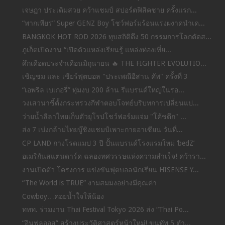
เจษฎา ประเดิมสวย คว้าแชมป์ สปอร์ตฟิสิคชาย ครั้งแรก...
“พากเพียร” Super GENZ Boy โชว์ฟอร์มร้อนแรงผงาดนำเด...
BANGKOK HOT ROD 2026 ทุบสถิติดึง 50 กรรมการโลกตัดส...
ภูเก็ตเปิดงาน “เปิดตัวแหล่งเรียนรู้ แหล่งท่องเที่ย...
ศึกเดือดประจำเดือนมิถุนายน 🔥 THE FIGHTER EVOLUTIO...
เชิญชม และ เชียร์ฟุตบอล "ประเพณีอีสาน คัพ" ครั้งที่ 3
“เอพริล เบเกอรี่” ทุ่มงบ 200 ล้าน รีแบรนด์ใหญ่ในรอ...
วงเสวนาชี้ตั้งกระทรวงกีฬาตอบโจทย์บริบทการเปลี่ยนแป...
ว่ายน้ำลีลาไทยเก็บตัวยุโรปโชว์ฟอร์มแจ่ม "โค้ชตึก" ...
ส่ง 7 เบ่งกล้ามไทยบู๊ชิงแชมป์เพาะกายอาเซียน วันที่...
CP LAND กางโรดแมป 3 ปี ปั้นแบรนด์โรงแรมใหม่ ‘bedZ’
อเมริกันสแตนดาร์ด ฉลองทศวรรษแห่งความสำเร็จ! คว้ารา...
งานเปิดตัว โครงการ แข่งขันฟุตบอลนักเรียน HISENSE Y...
“The World is TRUE” งามสมมงอย่างมีคุณค่า
Cowboy…คอยน้ำใจให้น้อง
ททท. ร่วมงาน Thai Festival Tokyo 2026 ส่ง “Thai Po...
“อินฟลูออส” สร้างประวัติศาสตร์หน้าใหม่! ขนทัพ 5 ตำ...