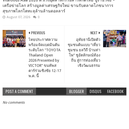
เครือข่ายโลก สร้างมูลค่าเศรษฐกิจใหม่ ขานรับตลาดโภชนาการ
สุขภาพโลกโตทะลุล้านล้านดอลลาร์
August 07, 2026
0
PREVIOUS
NEXT
ไทยประกาศความ
อุทัยธานีเปิดตัว
พร้อมจัดแบดมินตัน
ชุมชนต้นแบบ “เที่ยว
ระดับโลก "TOYOTA
ชุมชน ยลวิถี บ้านท่า
Thailand Open
โพ” ชูอัตลักษณ์ท้อง
2026 Presented by
ถิ่น สู่การท่องเที่ยว
VICTOR” ขนทัพส
เชิงวัฒนธรรม
ตาร์ร่วมชิงชัย 12-17
พ.ค. นี้
POST A COMMENT
BLOGGER
DISQUS
FACEBOOK
No comments