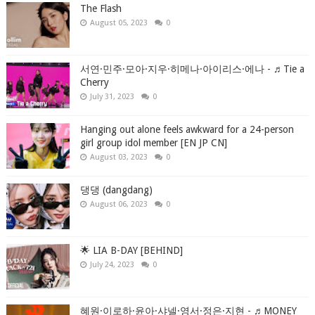
The Flash
August 05, 2023
0
서연·민주·모아·지우·히메나·아이리스·에나 - ♬Tie a
Cherry
July 31, 2023
0
Hanging out alone feels awkward for a 24-person
girl group idol member [EN JP CN]
August 03, 2023
0
댕댕 (dangdang)
August 06, 2023
0
🌟 LIA B-DAY [BEHIND]
July 24, 2023
0
혜원·이로하·윤아·샤넬·영서·정은·지현 - ♬MONEY