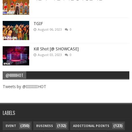
TGIF
August 06, 2023
0
Kill Shot [@ SHOWCASE]
August 03, 2023
0
@IIIIIIIIHOT
Tweets by @IIIIIIIIHOT
LABELS
(350)
(132)
(123)
EVENT
BUSINESS
ADDITIONAL POINTS