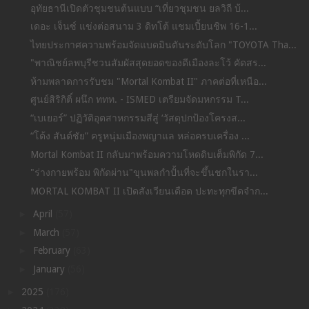
อุทัยธานีเปิดตัวชุมชนต้นแบบ “เที่ยวชุมชน ยลวิถี บ้...
เดอะ เจ็นซ์ แข่งต่อสนาม 3 ดิทโต้ แชมเปี้ยนชิพ 16-1...
ไทยประกาศความพร้อมจัดแบดมินตันระดับโลก "TOYOTA Tha...
"พาณิชย์ลพบุรีชวนสัมผัสสุดยอดของดีเมืองละโว้ คัดสร...
ห้ามพลาดการรับชม "Mortal Kombat II" ภาคต่อที่เหนือ...
ศูนย์สิริกิติ์ ผนึก ททท. - ISMED เตรียมจัดมหกรรม T...
“เบเยอร์” ปฏิวัติอุตสาหกรรมสีสู่ ‘วัสดุปกป้องโครงส...
“โต้ง สันต์ชัย” ครูหนุ่มเมืองพญาแล หล่อครบเครื่อง ...
Mortal Kombat II กลับมาพร้อมความโหดดิบเต็มพิกัด 7...
"ร่างกายพร้อม พิกัดผ่าน"ขุนพลกำปั้นที่จะขึ้นชกในรา...
MORTAL KOMBAT II เปิดสังเวียนเดือด ปะทะทุกขีดจำก...
►
April
(57)
►
March
(57)
►
February
(63)
►
January
(56)
►
2025
(176)