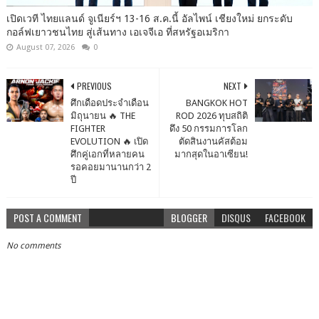
เปิดเวที ไทยแลนด์ จูเนียร์ฯ 13-16 ส.ค.นี้ อัลไพน์ เชียงใหม่ ยกระดับ
กอล์ฟเยาวชนไทย สู่เส้นทาง เอเจจีเอ ที่สหรัฐอเมริกา
August 07, 2026
0
PREVIOUS
NEXT
ศึกเดือดประจำเดือน
BANGKOK HOT
มิถุนายน 🔥 THE
ROD 2026 ทุบสถิติ
FIGHTER
ดึง 50 กรรมการโลก
EVOLUTION 🔥 เปิด
ตัดสินงานคัสต้อม
ศึกคู่เอกที่หลายคน
มากสุดในอาเซียน!
รอคอยมานานกว่า 2
ปี
POST A COMMENT
BLOGGER
DISQUS
FACEBOOK
No comments