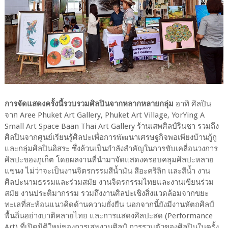
การจัดแสดงครั้งนี้รวบรวมศิลปินจากหลากหลายกลุ่ม
อาทิ ศิลปิน
จาก Aree Phuket Art Gallery, Phuket Art Village, YorYing A
Small Art Space Baan Thai Art Gallery ร้านเสพศิลป์รินชา รวมถึง
ศิลปินจากศูนย์เรียนรู้ศิลปะเพื่อการพัฒนาเศรษฐกิจพอเพียงบ้านกู้กู
และกลุ่มศิลปินอิสระ ซึ่งล้วนเป็นกำลังสำคัญในการขับเคลื่อนวงการ
ศิลปะของภูเก็ต โดยผลงานที่นำมาจัดแสดงครอบคลุมศิลปะหลาย
แขนง ไม่ว่าจะเป็นงานจิตรกรรมสีน้ำมัน สีอะคริลิก และสีน้ำ งาน
ศิลปะนามธรรมและร่วมสมัย งานจิตรกรรมไทยและงานเขียนร่วม
สมัย งานประติมากรรม รวมถึงงานศิลปะเชิงสิ่งแวดล้อมจากขยะ
ทะเลที่สะท้อนแนวคิดด้านความยั่งยืน นอกจากนี้ยังมีงานหัตถศิลป์
พื้นถิ่นอย่างบาติคลายไทย และการแสดงศิลปะสด (Performance
Art) ที่เปิดมิติใหม่ของการเสพงานศิลป์ การรวมตัวของศิลปินในครั้ง