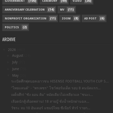
(100)
(49)
(30)
GOVERNMENT
CEREMONY
VIDEO
(14)
(11)
ANNIVERSARY CELEBRATION
MV
(11)
(8)
(6)
NONPROFIT ORGANIZATION
ZOOM
AD POST
(2)
POLITICS
ARCHIVE
▼
2026
(483)
►
August
(24)
►
July
(97)
►
June
(79)
▼
May
(50)
ระเบิดศึกฟุตบอลเยาวชน HISENSE FOOTBALL YOUTH CUP S...
"ไทยแลนด์" - "พรเพชร" โชว์ฟอร์มเด็ด รอบ 8 คนนัดแรก...
เผด็จศึก! "ซัง ยอน คิม" หมัดเดียวไม่เหลียวแล "ชนะเ...
เลือดนักสู้เดือดพล่าน! 18 สายบู๊ ชั่งน้ำหนักผ่านฉล...
วัชระ จบ 10 อันเดอร์ แชมป์ไทย ซีเนียร์ ทัวร์ รายก...