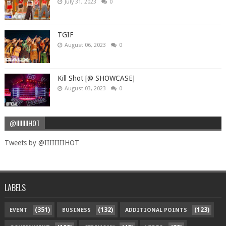
July 31, 2023
0
TGIF
August 06, 2023
0
Kill Shot [@ SHOWCASE]
August 03, 2023
0
@IIIIIIIIHOT
Tweets by @IIIIIIIIHOT
LABELS
(351)
(132)
(123)
EVENT
BUSINESS
ADDITIONAL POINTS