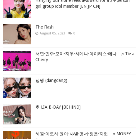
Hanging out alone feels awkward for a 24-person
girl group idol member [EN JP CN]
The Flash
August 05, 2023
0
서연·민주·모아·지우·히메나·아이리스·에나 - ♬Tie a
Cherry
댕댕 (dangdang)
🌟 LIA B-DAY [BEHIND]
혜원·이로하·윤아·샤넬·영서·정은·지현 - ♬MONEY