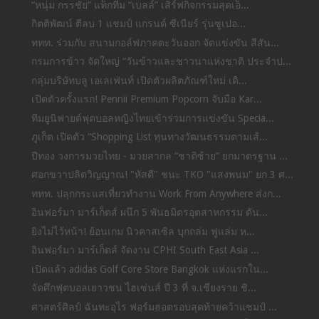
“หนุ่ม กรรชัย” แท็กทีม “เบลล์” เสิร์ฟกิจกรรมสุดเอ็...
กิตติพัฒน์ ตีลบ 1 แชมป์ แกรนด์ ซีเนียร์ รุ่นซูเปอ...
ททท. ร่วมกับ สนามกอล์ฟภาคตะวันออก จัดแข่งขัน สีสัน...
กรมการข้าว จัดใหญ่ “วันข้าวและชาวนาแห่งชาติ ประจำป...
กลุ่มบริษัทบลู เอเลเฟ่นท์ เปิดตัวผลิตภัณฑ์ใหม่ เดิ...
เปิดตัวครั้งแรก! Pennii Premium Popcorn จับมือ Kar...
ทีมยูนิฟายด์ฟุตบอลหญิงไทยเข้าร่วมการแข่งขัน Specia...
ภูเก็ต เปิดตัว “Shopping List ทุนทางวัฒนธรรมตามเส้...
ปีทอง วงการมวยไทย - มวยสากล “ชาติซ้าย” ยกมาตรฐาน ...
ศอกขวาปลิดวิญญาณ! "หัสดี" ชนะ TKO "แสงพนม" ยก 3 ศ...
ททท. ปลุกกระแสเที่ยวทำงาน Work From Anywhere ส่งก...
อินฟอร์มา มาร์เก็ตส์ ผนึก 5 พันธมิตรอุตสาหกรรม ดัน...
ยิงไม่ไว้หน้า! ย้อนเกม นิวคาสเซิล บุกถล่ม ฟูแล่ม ห...
อินฟอร์มา มาร์เก็ตส์ จัดงาน CPHI South East Asia ...
เปิดแล้ว adidas Golf Core Store Bangkok แห่งแรกใน...
จัดศึกฟุตบอลเยาวชน ไฮเซ่นส์ ปี 3 ที่ จ.เชียงราย ชิ...
ศาสตร์ศิลป์ ฉันทะอุไร ฟอร์มฮอตรอบสุดท้ายคว้าแชมป์ ...