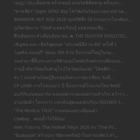
เจษฎา ประเดิมสวย คว้าแชมป์ สปอร์ตฟิสิคชาย ครั้งแรก...
“พากเพียร” Super GENZ Boy โชว์ฟอร์มร้อนแรงผงาดนำเด...
BANGKOK HOT ROD 2026 ทุบสถิติดึง 50 กรรมการโลกตัดส...
ภูเก็ตเปิดงาน “เปิดตัวแหล่งเรียนรู้ แหล่งท่องเที่ย...
ศึกเดือดประจำเดือนมิถุนายน 🔥 THE FIGHTER EVOLUTIO...
เชิญชม และ เชียร์ฟุตบอล "ประเพณีอีสาน คัพ" ครั้งที่ 3
“เอพริล เบเกอรี่” ทุ่มงบ 200 ล้าน รีแบรนด์ใหญ่ในรอ...
วงเสวนาชี้ตั้งกระทรวงกีฬาตอบโจทย์บริบทการเปลี่ยนแป...
ว่ายน้ำลีลาไทยเก็บตัวยุโรปโชว์ฟอร์มแจ่ม "โค้ชตึก" ...
ส่ง 7 เบ่งกล้ามไทยบู๊ชิงแชมป์เพาะกายอาเซียน วันที่...
CP LAND กางโรดแมป 3 ปี ปั้นแบรนด์โรงแรมใหม่ ‘bedZ’
อเมริกันสแตนดาร์ด ฉลองทศวรรษแห่งความสำเร็จ! คว้ารา...
งานเปิดตัว โครงการ แข่งขันฟุตบอลนักเรียน HISENSE Y...
“The World is TRUE” งามสมมงอย่างมีคุณค่า
Cowboy…คอยน้ำใจให้น้อง
ททท. ร่วมงาน Thai Festival Tokyo 2026 ส่ง “Thai Po...
“อินฟลูออส” สร้างประวัติศาสตร์หน้าใหม่! ขนทัพ 5 ตำ...