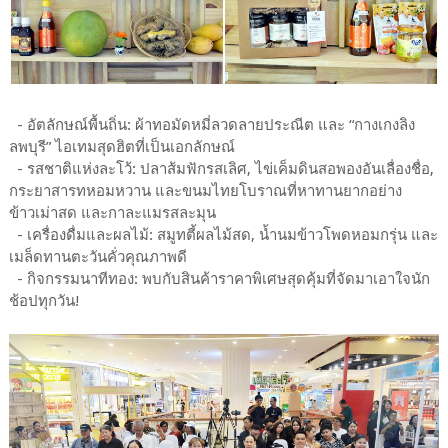
- ​อัตลักษณ์พื้นถิ่น: ผ้าทอมัดหมี่ลวดลายประณีต และ “กางเกงลิง
ลพบุรี” ไอเทมสุดฮิตที่เป็นเอกลักษณ์
- ​รสชาติแห่งละโว้: ปลาส้มฟักรสเลิศ, ไข่เค็มดินสอพองอันเลื่องชื่อ,
กระยาสารทหอมหวาน และขนมไทยโบราณที่หาทานยากอย่าง
ข้าวเม่าสด และกาละแมรสละมุน
- ​เครื่องดื่มและผลไม้: สมูทตี้ผลไม้สด, น้ำนมข้าวโพดหอมกรุ่น และ
เมล็ดทานตะวันคั่วคุณภาพดี
- ​กิจกรรมนาทีทอง: พบกับสินค้าราคาพิเศษสุดคุ้มที่จัดมาเอาใจนัก
ช้อปทุกวัน!