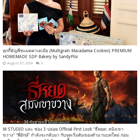
คุกกี้ธัญพืชแมคคาเดเมีย (Multigrain Macadamia Cookies) PREMIUM
HOMEMADE SDP Bakery by SandyPloi
August 07, 2026
0
M STUDIO และ ช่อง 3 ปล่อย Official First Look “ธี่หยด: สมิงเขา
ขวาง” “พี่ยักษ์” กำลังจะกลับมา กับจุดเริ่มต้นของตำนานบทใหม่ ก่อน