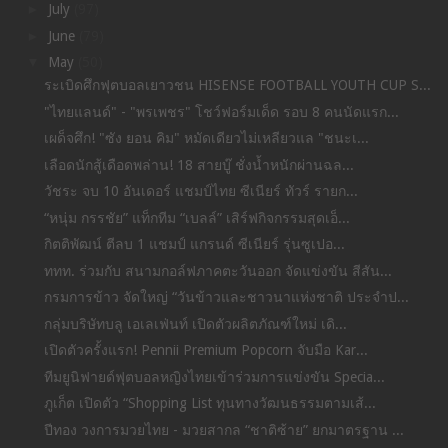
►
July
(97)
►
June
(79)
▼
May
(50)
ระเบิดศึกฟุตบอลเยาวชน HISENSE FOOTBALL YOUTH CUP S...
"ไทยแลนด์" - "พรเพชร" โชว์ฟอร์มเด็ด รอบ 8 คนนัดแรก...
เผด็จศึก! "ซัง ยอน คิม" หมัดเดียวไม่เหลียวแล "ชนะเ...
เลือดนักสู้เดือดพล่าน! 18 สายบู๊ ชั่งน้ำหนักผ่านฉล...
วัชระ จบ 10 อันเดอร์ แชมป์ไทย ซีเนียร์ ทัวร์ รายก...
“หนุ่ม กรรชัย” แท็กทีม “เบลล์” เสิร์ฟกิจกรรมสุดเอ็...
กิตติพัฒน์ ตีลบ 1 แชมป์ แกรนด์ ซีเนียร์ รุ่นซูเปอ...
ททท. ร่วมกับ สนามกอล์ฟภาคตะวันออก จัดแข่งขัน สีสัน...
กรมการข้าว จัดใหญ่ “วันข้าวและชาวนาแห่งชาติ ประจำป...
กลุ่มบริษัทบลู เอเลเฟ่นท์ เปิดตัวผลิตภัณฑ์ใหม่ เดิ...
เปิดตัวครั้งแรก! Pennii Premium Popcorn จับมือ Kar...
ทีมยูนิฟายด์ฟุตบอลหญิงไทยเข้าร่วมการแข่งขัน Specia...
ภูเก็ต เปิดตัว “Shopping List ทุนทางวัฒนธรรมตามเส้...
ปีทอง วงการมวยไทย - มวยสากล “ชาติซ้าย” ยกมาตรฐาน ...