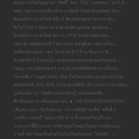
ศอกขวาปลิดวิญญาณ! "หัสดี" ชนะ TKO "แสงพนม" ยก 3 ศ...
ททท. ปลุกกระแสเที่ยวทำงาน Work From Anywhere ส่งก...
อินฟอร์มา มาร์เก็ตส์ ผนึก 5 พันธมิตรอุตสาหกรรม ดัน...
ยิงไม่ไว้หน้า! ย้อนเกม นิวคาสเซิล บุกถล่ม ฟูแล่ม ห...
อินฟอร์มา มาร์เก็ตส์ จัดงาน CPHI South East Asia ...
เปิดแล้ว adidas Golf Core Store Bangkok แห่งแรกใน...
จัดศึกฟุตบอลเยาวชน ไฮเซ่นส์ ปี 3 ที่ จ.เชียงราย ชิ...
ศาสตร์ศิลป์ ฉันทะอุไร ฟอร์มฮอตรอบสุดท้ายคว้าแชมป์ ...
เจษฎา ประเดิมสวย คว้าแชมป์ สปอร์ตฟิสิคชาย ครั้งแรก...
“พากเพียร” Super GENZ Boy โชว์ฟอร์มร้อนแรงผงาดนำเด...
BANGKOK HOT ROD 2026 ทุบสถิติดึง 50 กรรมการโลกตัดส...
ภูเก็ตเปิดงาน “เปิดตัวแหล่งเรียนรู้ แหล่งท่องเที่ย...
ศึกเดือดประจำเดือนมิถุนายน 🔥 THE FIGHTER EVOLUTIO...
เชิญชม และ เชียร์ฟุตบอล "ประเพณีอีสาน คัพ" ครั้งที่ 3
“เอพริล เบเกอรี่” ทุ่มงบ 200 ล้าน รีแบรนด์ใหญ่ในรอ...
วงเสวนาชี้ตั้งกระทรวงกีฬาตอบโจทย์บริบทการเปลี่ยนแป...
ว่ายน้ำลีลาไทยเก็บตัวยุโรปโชว์ฟอร์มแจ่ม "โค้ชตึก" ...