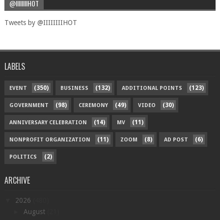
@IIIIIIIIHOT
Tweets by @IIIIIIIIHOT
LABELS
(350)
(132)
(123)
EVENT
BUSINESS
ADDITIONAL POINTS
(98)
(49)
(30)
GOVERNMENT
CEREMONY
VIDEO
(14)
(11)
ANNIVERSARY CELEBRATION
MV
(11)
(8)
(6)
NONPROFIT ORGANIZATION
ZOOM
AD POST
(2)
POLITICS
ARCHIVE
▼
2026
(480)
►
August
(21)