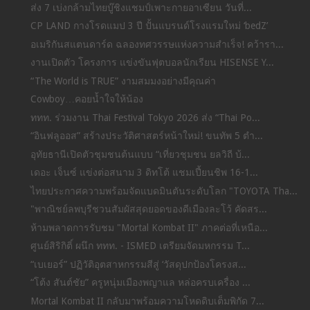
ส่ง 7 เบ่งกล้ามไทยบู๊ชิงแชมป์เพาะกายอาเซียน วันที่...
CP LAND กางโรดแมป 3 ปี ปั้นแบรนด์โรงแรมใหม่ ‘bedZ’
อเมริกันสแตนดาร์ด ฉลองทศวรรษแห่งความสำเร็จ! คว้ารา...
งานเปิดตัว โครงการ แข่งขันฟุตบอลนักเรียน HISENSE Y...
“The World is TRUE” งามสมมงอย่างมีคุณค่า
Cowboy…คอยน้ำใจให้น้อง
ททท. ร่วมงาน Thai Festival Tokyo 2026 ส่ง “Thai Po...
“อินฟลูออส” สร้างประวัติศาสตร์หน้าใหม่! ขนทัพ 5 ตำ...
อุทัยธานีเปิดตัวชุมชนต้นแบบ “เที่ยวชุมชน ยลวิถี บ้...
เดอะ เจ็นซ์ แข่งต่อสนาม 3 ดิทโต้ แชมเปี้ยนชิพ 16-1...
ไทยประกาศความพร้อมจัดแบดมินตันระดับโลก "TOYOTA Tha...
"พาณิชย์ลพบุรีชวนสัมผัสสุดยอดของดีเมืองละโว้ คัดสร...
ห้ามพลาดการรับชม "Mortal Kombat II" ภาคต่อที่เหนือ...
ศูนย์สิริกิติ์ ผนึก ททท. - ISMED เตรียมจัดมหกรรม T...
“เบเยอร์” ปฏิวัติอุตสาหกรรมสีสู่ ‘วัสดุปกป้องโครงส...
“โต้ง สันต์ชัย” ครูหนุ่มเมืองพญาแล หล่อครบเครื่อง ...
Mortal Kombat II กลับมาพร้อมความโหดดิบเต็มพิกัด 7...