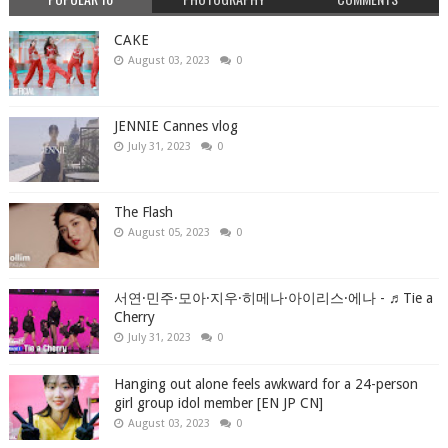
CAKE
August 03, 2023
0
JENNIE Cannes vlog
July 31, 2023
0
The Flash
August 05, 2023
0
서연·민주·모아·지우·히메나·아이리스·에나 - ♬Tie a
Cherry
July 31, 2023
0
Hanging out alone feels awkward for a 24-person
girl group idol member [EN JP CN]
August 03, 2023
0