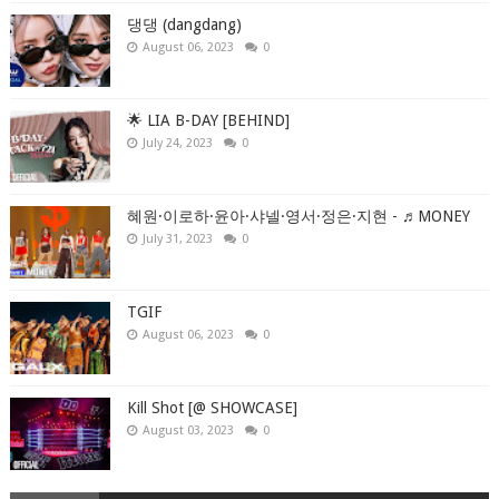
댕댕 (dangdang)
August 06, 2023
0
🌟 LIA B-DAY [BEHIND]
July 24, 2023
0
혜원·이로하·윤아·샤넬·영서·정은·지현 - ♬MONEY
July 31, 2023
0
TGIF
August 06, 2023
0
Kill Shot [@ SHOWCASE]
August 03, 2023
0