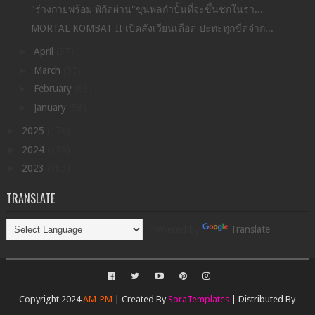
"ร่างกายพร้อม พิกัดผ่าน"ขุนพลกำปั้นที่จะขึ้นชกในรา...
MORTAL KOMBAT II เปิดสังเวียนเดือด ปะทะทุกขีดจำก...
►
April
(57)
►
March
(57)
►
February
(63)
►
January
(56)
►
2025
(176)
►
2024
(338)
►
2023
(363)
TRANSLATE
Powered by
Translate
Copyright 2024
AM-PM
| Created By
SoraTemplates
| Distributed By