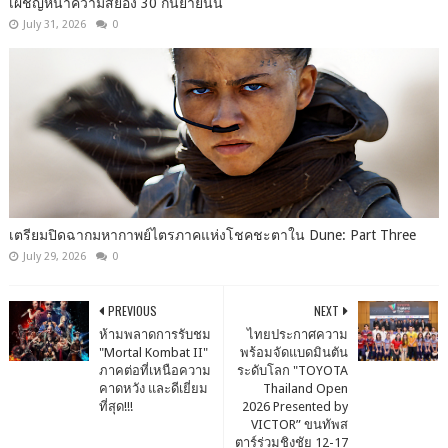
เผชิญหน้าความสยอง 30 กันยายนนี้
July 31, 2026
0
เตรียมปิดฉากมหากาพย์ไตรภาคแห่งโชคชะตาใน Dune: Part Three
July 29, 2026
0
PREVIOUS
NEXT
ห้ามพลาดการรับชม
ไทยประกาศความ
"Mortal Kombat II"
พร้อมจัดแบดมินตัน
ภาคต่อที่เหนือความ
ระดับโลก "TOYOTA
คาดหวัง และดีเยี่ยม
Thailand Open
ที่สุด!!!
2026 Presented by
VICTOR” ขนทัพส
ตาร์ร่วมชิงชัย 12-17