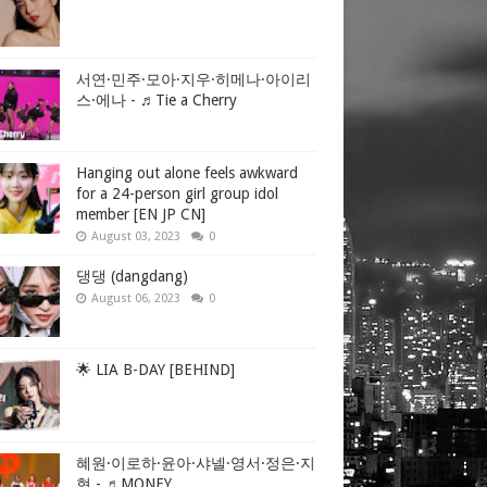
서연·민주·모아·지우·히메나·아이리
스·에나 - ♬Tie a Cherry
Hanging out alone feels awkward
for a 24-person girl group idol
member [EN JP CN]
August 03, 2023
0
댕댕 (dangdang)
August 06, 2023
0
🌟 LIA B-DAY [BEHIND]
혜원·이로하·윤아·샤넬·영서·정은·지
현 - ♬MONEY