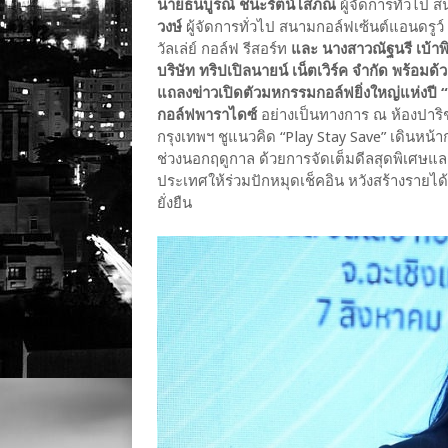
นายธนบูรณ์ ชนะรัตน์โสภณ
ผู้จัดการทั่วไป 
วงษ์
ผู้จัดการทั่วไป สนามกอล์ฟเซ้นต์แอนดรูว์
วัลเล่ย์ กอล์ฟ รีสอร์ท
และ นางสาวณัฐนรี เบ้า
บริษัท ทริปเปิลนายน์ เน็ตเวิร์ค จำกัด พร้อมด
แถลงข่าวเปิดตัวมหกรรมกอล์ฟยิ่งใหญ่แห่งปี
กอล์ฟพาราไดซ์
อย่างเป็นทางการ ณ ห้องปาร
กรุงเทพฯ ชูแนวคิด “Play Stay Save” เดินหน้า
ช่วงนอกฤดูกาล ด้วยการจัดเต็มดีลสุดพิเศษและส
ประเทศให้ร่วมปักหมุดเช็คอิน หวังสร้างรายได
ยั่งยืน