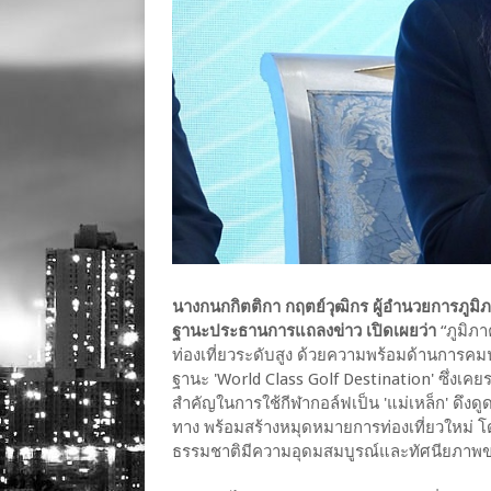
นางกนกกิตติกา กฤตย์วุฒิกร ผู้อำนวยการภูม
ฐานะประธานการแถลงข่าว เปิดเผยว่า
“ภูมิภ
ท่องเที่ยวระดับสูง ด้วยความพร้อมด้านการ
ฐานะ 'World Class Golf Destination' ซึ่งเค
สำคัญในการใช้กีฬากอล์ฟเป็น 'แม่เหล็ก' ดึงดู
ทาง พร้อมสร้างหมุดหมายการท่องเที่ยวใหม่ โด
ธรรมชาติมีความอุดมสมบูรณ์และทัศนียภาพ