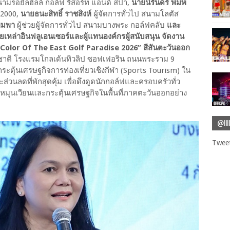
สนามรอยัลฮิลล์ กอล์ฟ รีสอร์ท แอนด์ สปา,
นายนิรันดร์ พิมพ์
 2000,
นายธนะสิทธิ์ ราชสิงห์
ผู้จัดการทั่วไป สนามโลตัส
พิมพา
ผู้ช่วยผู้จัดการทั่วไป สนามบางพระ กอล์ฟคลับ
และ
้วยเหล่าอินฟลูเอนเซอร์และผู้แทนองค์กรผู้สนับสนุน จัดงาน
 “Color Of The East Golf Paradise 2026” สีสันตะวันออก
ิชาติ โรงแรมโกลเด้นทิวลิป ซอฟเฟอริน ถนนพระราม 9
กระตุ้นเศรษฐกิจการท่องเที่ยวเชิงกีฬา (Sports Tourism) ใน
่วนลดที่พักสุดคุ้ม เพื่อดึงดูดนักกอล์ฟและครอบครัวทั่ว
้หมุนเวียนและกระตุ้นเศรษฐกิจในพื้นที่ภาคตะวันออกอย่าง
@IIII
Tweet