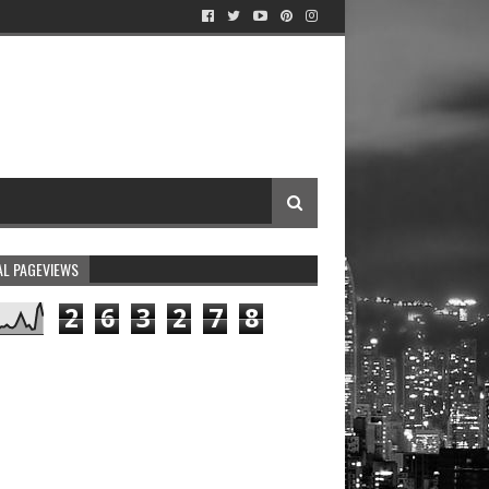
AL PAGEVIEWS
2
6
3
2
7
8