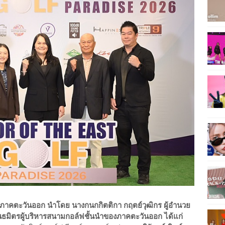
คภาคตะวันออก นำโดย นางกนกกิตติกา กฤตย์วุฒิกร ผู้อำนวย
นธมิตรผู้บริหารสนามกอล์ฟชั้นนำของภาคตะวันออก ได้แก่