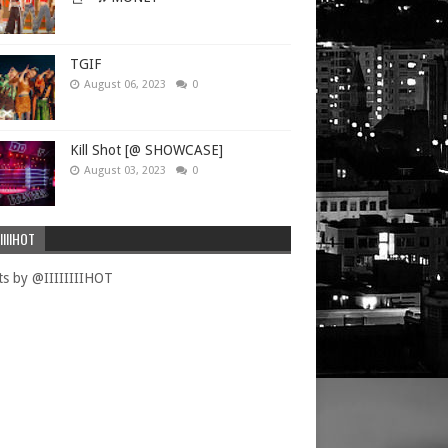
TGIF
August 06, 2023
0
Kill Shot [@ SHOWCASE]
August 03, 2023
0
IIIIHOT
s by @IIIIIIIIHOT