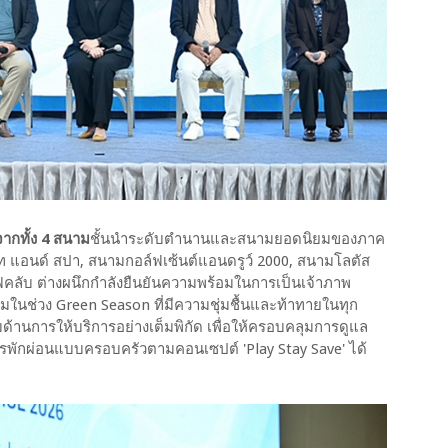
ากทั้ง 4 สนาม
ชั้นนำระดับตำนานและสนามยอดนิยมของภาค
ร์ท แอนด์ สปา, สนามกอล์ฟเซ้นต์แอนดรูว์ 2000, สนามโลตัส
์ฟคลับ ต่างผนึกกำลังยืนยันความพร้อมในการเป็นเจ้าภาพ
ในช่วง Green Season ที่มีความชุ่มชื้นและท้าทายในทุก
านการให้บริการอย่างเต็มพิกัด เพื่อให้ครอบคลุมการดูแล
ารพักผ่อนแบบครอบครัวตามคอนเซปต์ 'Play Stay Save' ได้