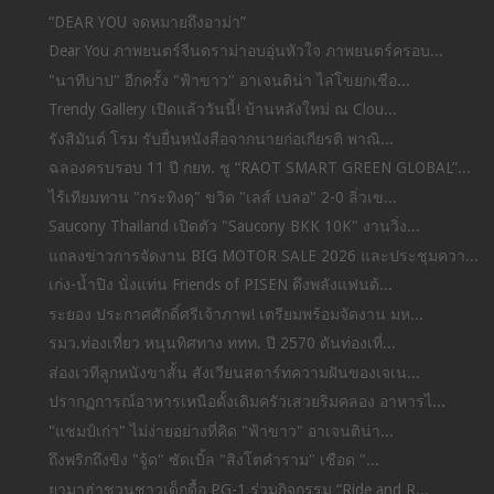
“DEAR YOU จดหมายถึงอาม่า”
Dear You ภาพยนตร์จีนดราม่าอบอุ่นหัวใจ ภาพยนตร์ครอบ...
"นาทีบาป" อีกครั้ง "ฟ้าขาว" อาเจนติน่า ไล่โขยกเชือ...
Trendy Gallery เปิดแล้ววันนี้! บ้านหลังใหม่ ณ Clou...
รังสิมันต์ โรม รับยื่นหนังสือจากนายก่อเกียรติ พาณิ...
ฉลองครบรอบ 11 ปี กยท. ชู “RAOT SMART GREEN GLOBAL”...
ไร้เทียมทาน "กระทิงดุ" ขวิด "เลส์ เบลอ" 2-0 ลิ่วเข...
Saucony Thailand เปิดตัว "Saucony BKK 10K" งานวิ่ง...
แถลงข่าวการจัดงาน BIG MOTOR SALE 2026 และประชุมควา...
เก่ง-น้ำปิง นั่งแท่น Friends of PISEN ดึงพลังแฟนด้...
ระยอง ประกาศศักดิ์ศรีเจ้าภาพ! เตรียมพร้อมจัดงาน มห...
รมว.ท่องเที่ยว หนุนทิศทาง ททท. ปี 2570 ดันท่องเที่...
ส่องเวทีลูกหนังขาสั้น สังเวียนสตาร์ทความฝันของเจเน...
ปรากฏการณ์อาหารเหนือดั้งเดิมครัวเสวยริมคลอง อาหารไ...
"แชมป์เก่า" ไม่ง่ายอย่างที่คิด "ฟ้าขาว" อาเจนติน่า...
ถึงพริกถึงขิง "จู้ด" ซัดเบิ้ล "สิงโตคำราม" เชือด "...
ยามาฮ่าชวนชาวเด็กดื้อ PG-1 ร่วมกิจกรรม “Ride and R...