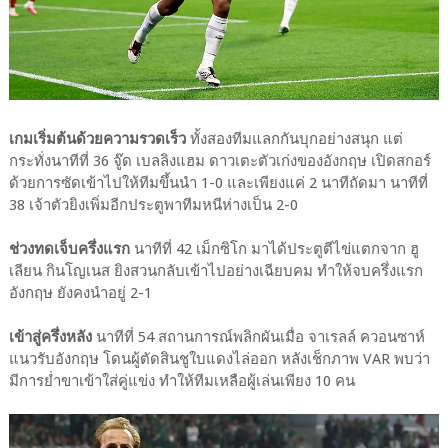
เกมเริ่มต้นด้วยความรวดเร็ว
ทั้งสองทีมแลกกันบุกอย่างสนุก แต่
กระทั่งนาทีที่ 36 จู๊ด เบลลิงแฮม ดาวเตะตัวเก่งของอังกฤษ เปิดสกอร์
ด้วยการซัดเข้าไปให้ทีมขึ้นนำ 1-0 และเพียงแค่ 2 นาทีถัดมา นาทีที่
38 เจ้าตัวยิงเพิ่มอีกประตูพาทีมหนีห่างเป็น 2-0
ช่วงทดเจ็บครึ่งแรก
นาทีที่ 42 เม็กซิโก มาได้ประตูตีไข่แตกจาก ฮู
เลียน กินโญเนส ยิงสวนกลับเข้าไปอย่างเฉียบคม ทำให้จบครึ่งแรก
อังกฤษ ยังคงนำอยู่ 2-1
เข้าสู่ครึ่งหลัง
นาทีที่ 54 สถานการณ์พลิกผันเมื่อ จาเรลล์ ควอนซาห์
แนวรับอังกฤษ โดนผู้ตัดสินชูใบแดงไล่ออก หลังเช็กภาพ VAR พบว่า
มีการย่ำขาเข้าใส่คู่แข่ง ทำให้ทีมเหลือผู้เล่นเพียง 10 คน