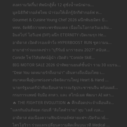
สงครามวัดกึ๋น! ทัพนักสู้ทั้ง 12 คู่ชั่งน้ำหนักผ่าน...
มูลนิธิกีฬากอล์ฟไทย นำร่องให้เด็กรู้จักกีฬากอล์ฟ ท...
Gourmet & Cuisine Young Chef 2026 ผนึกพันธมิตร ปั...
ททท. จัดพิธีถวายพระพรชัยมงคล เนื่องในโอกาสวันเฉลิม...
อินสไปร์ ไอวีเอฟ (IVF) ผนึก ETERNITY เปิดเกมรุก He...
อาดิดาส เปิดตัวรองเท้าวิ่ง HYPERBOOST RUN ชูความน...
ยามาฮ่าร่วมแถลงข่าว “บุรีรัมย์ มาราธอน 2027” สนับส...
Conicle โชว์วิสัยทัศน์ผู้นำ เปิดตัว “Conicle Skill...
BIG MOTOR SALE 2026 นำทัพยานยนต์ชั้นนำ รวม 30 แบรน...
“Dear You จดหมายรักถึงอาม่า” เดินทางถึงเมืองไทย เ...
สมาคมเพื่อผู้บกพร่องทางจิตจัดงานใหญ่ Heart & Hand ...
นายกรัฐมนตรีนำทีมเยือนสาธารณรัฐประชาชนจีน พร้อมผลั...
กรมการแพทย์ จับมือ สกสว. และ สไกน์เมด พัฒนา AI ผสา...
🔥 THE FIGHTER EVOLUTION 🔥 ศึกเดือดประจำเดือนสิง...
ิแลกกันมันส์หยด ก่อนที่ "สิงโตคำราม" ทุบ "เลส์ เบล...
อาดิดาส ต่อเนื่องความฟินนักกอล์ฟสายแฟฯ เปิดรันเวย์...
ไครโอวิวา ร่วมแลกเปลี่ยนความคิดเห็นบนเวที Medical ...