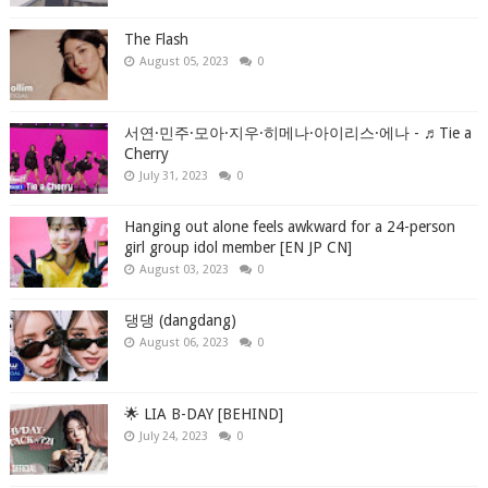
The Flash
August 05, 2023
0
서연·민주·모아·지우·히메나·아이리스·에나 - ♬Tie a
Cherry
July 31, 2023
0
Hanging out alone feels awkward for a 24-person
girl group idol member [EN JP CN]
August 03, 2023
0
댕댕 (dangdang)
August 06, 2023
0
🌟 LIA B-DAY [BEHIND]
July 24, 2023
0