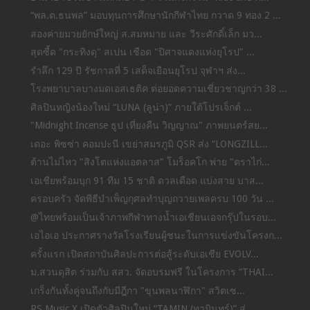
“พล.ต.ธนพล” มอบทุนการศึกษานักกีฬาไทย กวาด 9 ทอง 2 ...
สองค่ายมวยยักษ์ใหญ่ ส.สมหมาย และ วีระศักดิ์เล็ก มว...
สุดซี้ด "กระทิงดุ" สเปน เชือด "ปิศาจแดงแห่งยุโรป" ...
รำลึก 129 ปี รัชกาลที่ 5 เสด็จเยือนยุโรป จุฬาฯ ส่ง...
โรงพยาบาลบางมดเอสเธติค ต่อยอดความเชี่ยวชาญกว่า 38 ...
ศิลปินหญิงน้องใหม่ “LUNA (ลูน่า)” ภายใต้โปรเจ็กต์ ...
"Midnight Incense ธูป เที่ยงคืน วิญญาณ" ภาพยนตร์สย...
เดอะ พิซซ่า คอมปะนี เขย่าสมรภูมิ QSR ส่ง “LONGZILL...
ต้านไม่ไหว "สิงโตแห่งแอตลาส" โมร็อคโก พ่าย "ตราไก่...
เอเชียพร้อมบุก 91 ทีม 15 ชาติ ดวลเดือด แบ่งสาย บาส...
ครอบครัว จัดพีธีบำเพ็ญกุศลทำบุญถวายเพลครบ 100 วัน ...
@ไทยพร้อมเป็นเจ้าภาพกีฬาทางน้ำเอเชียนเอจกรุ๊ปในรอบ...
เอไอเอ ประกาศรางวัลโรงเรียนผู้ชนะในการแข่งขันโครงก...
ครั้งแรก เปิดสถาบันศิลปะการต่อสู้ระดับเอเชีย EVOLV...
ม.สวนดุสิต ร่วมกับ สสว. จัดอบรมฟรี ในโครงการ “THAI...
เกร็งกันทั้งคู่จนถึงกับมีฎีกา "ขุนพลนาฬิกา" สวิตเซ...
RS Music X เปิดตัวศิลปินใหม่ “TAMIN (ทามินทร์)” ส่...