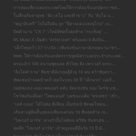
การท่องเที่ยวแห่งประเทศไทยให้การต้อนรับเอกอัครราชท...
ในศึกอภิมหายุทธ "คิง เลโอ แห่งฟ้าขาว" กับ "คิงโม แ...
"พญาอินทรี" ไปไม่ถึงฝัน ถูก "ปีศาจแดงแห่งยุโรป" เบ...
ปิดตำนาน "CR 7" เวิลด์คัพครั้งสุดท้าย "กระทิงดุ" ...
RS Music X เปิดตัว “Artist Icon” พร้อมส่ง 6 ศิลปิน...
“เด็กไทยคว้า 37 รางวัล เวทีแข่งขันภาษาอังกฤษนานาชา...
ททท. ให้การต้อนรับเอกอัครราชทูตอิสราเอลประจำประเทศ...
ครบแล้ว! 100 สนามฟุตบอล ทั่วไทย คิง เพาเวอร์ ยกระ...
"สิงโตคำราม" ทีมชาติอังกฤษสู้ด้วย 10 คน คว้าชัยดรา...
ทัพแซมบ้าจอดป้ายเร็วสุดในรอบ 36 ปี "เด็กนรก" เออร์...
กอล์ฟแลป-เดอะเพลเยอร์ คลับ จัดแข่งขัน ลอง ไดร์ฟ แช...
โชว์ฟอร์มเดือด! "ไทยแลนด์" บดชนะแต้ม "พรเพชร" เข้า...
"เลส์ เบลอ" ได้ไปต่อ คีเลียน เอ็มบัปเป้ ซัดจุดโทษน...
เส้นทางสู่ฝันสิ้นสุดลงเพียงแค่รอบ 16 ทีมสุดท้าย เจ...
"ไทเกอร์ มาร์ช" ควงกำปั้นไล่ต้อน ทวีชัย จันทรสุข ...
สุดคึก "ไทเกอร์ มาร์ช" เจ้าหนูจอมฝีมือวัย 15 ปี มั...