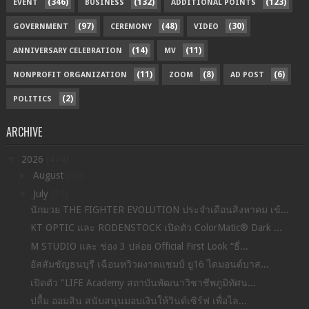
(346)
(132)
(123)
EVENT
BUSINESS
ADDITIONAL POINTS
(97)
(48)
(30)
GOVERNMENT
CEREMONY
VIDEO
(14)
(11)
ANNIVERSARY CELEBRATION
MV
(11)
(8)
(6)
NONPROFIT ORGANIZATION
ZOOM
AD POST
(2)
POLITICS
ARCHIVE
▼
2026
(474)
►
August
(15)
▼
July
(97)
นักมวย THE FIGHTER EVOLUTION ประจำเดือนสิงหาคม เข้...
KT OPTIC และ RODENSTOCK เปิดตัว ColorMatic® Dark ...
M STUDIO และ ช่อง 3 ปล่อย Official First Look “ธี่...
อัสสัมชัญธนบุรี เฉือนหวิวผงาดแชมป์ ยู16 ไดมอนด์บาส...
เปิด​ตัว​ "LIFE Academy สถาบันพัฒนาวิชาชีพภูมิทัศน...
ปลื้ม ออมสิน สนับสนุนมอบเงินให้วินด์เซิร์ฟ เพื่อไล...