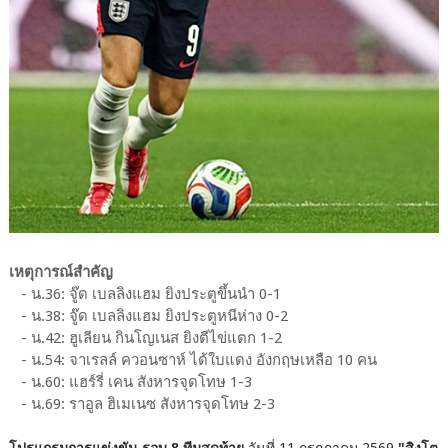
เหตุการณ์สำคัญ
- น.36: จู๊ด เบลลิงแฮม ยิงประตูขึ้นนำ 0-1
- น.38: จู๊ด เบลลิงแฮม ยิงประตูหนีห่าง 0-2
- น.42: ฮูเลียน กินโญเนส ยิงตีไข่แตก 1-2
- น.54: จาเรลล์ ควอนซาห์ ได้ใบแดง อังกฤษเหลือ 10 คน
- น.60: แฮร์รี่ เคน สังหารจุดโทษ 1-3
- น.69: ราอูล ฮิเมเนซ สังหารจุดโทษ 2-3
โปรแกรมการแข่งขัน รอบ 8 ทีมสุดท้าย