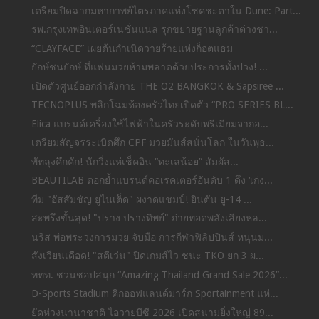
เตรียมปิดฉากมหากาพย์ไตรภาคแห่งโชคชะตาใน Dune: Part...
รพ.กรุงเทพอินเตอร์เนชั่นแนล รุกขยายฐานลูกค้าต่างชา...
“CLAYFACE” เผยต้นกำเนิดวายร้ายแห่งก็อตแธม
ยักษ์ชนยักษ์ ที่แฟนมวยห้ามพลาดด้วยประการทั้งปวง! ...
เปิดตัวศูนย์ออกกำลังกาย THE O2 BANGKOK & Sapsiree ...
TECNOPLUS พลิกโฉมห้องครัวไทยเปิดตัว “PRO SERIES BL...
Elica แบรนด์เครื่องใช้ไฟฟ้าในครัวระดับพรีเมียมจากอ...
เตรียมสัญจรระเบิดศึก CPF มวยมันส์สนั่นโลก ในวันพุธ...
พัทลุงคึกคัก! นักวิ่งแห่เช็คอิน “ทะเลน้อย” สัมผัส...
BEAUTILAB ตอกย้ำแบรนด์คอเรคเตอร์อันดับ 1 ดึง ‘เก่ง...
ทีม "อัสสัมชัญ ยูไนเต็ด" ผงาดแชมป์! ยินตัน ยู-14 ...
สะพรึงขั้นสุด! "ปราง ปรางทิพย์" ถ่ายทอดพลังเสียงหล...
นริส พ่อพระวงการมวย จับมือ การกีฬาฟิลิปปินส์ หนุนม...
สังเวียนเดือด! "สตีเว่น" ปิดเกมส์ไว ชนะ TKO ยก 3 ผ...
ททท. ชวนชอปสนุก “Amazing Thailand Grand Sale 2026”...
D-Sports Stadium คิกออฟแลนด์มาร์ก Sportainment แห่...
ยัดห่วงนานาชาติ ไอวายบีซี 2026 เปิดสนามยิ่งใหญ่ 89...