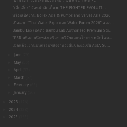
“ยามาฮ่า” เปิดไลน์อัปยุคใหม่ ! “ฮอร์เก้ มาร์ติน - ...
"เสี่ยเอี๊ยง" จัดหนักจัดเต็ม🔥 THE FIGHTER EVOLUTI...
พร้อมเปิดงาน Boilex Asia & Pumps and Valves Asia 2026
เปิดฉาก “Thai Water Expo และ Water Forum 2026” ฉลอ...
Bambu Lab เปิดตัว Bambu Lab Authorized Premium Sto...
IPSR มหิดล ผนึกพลังเครือข่ายวิจัยและนโยบาย พลิกโฉม...
เปิดแล้ว! งานมหกรรมพลังงานยั่งยืนของเอเชีย ASIA Su...
►
June
(79)
►
May
(50)
►
April
(57)
►
March
(57)
►
February
(63)
►
January
(56)
►
2025
(176)
►
2024
(338)
►
2023
(363)