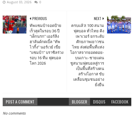
August 03, 2026
0
PREVIOUS
NEXT
ทัพแซมบ้าจอดป้าย
ครบแล้ว! 100 สนาม
เร็วสุดในรอบ 36 ปี
ฟุตบอล ทั่วไทย คิง
"เด็กนรก" เออร์ลิง​
เพาเวอร์ ยกระดับ
ฮาลันด์กดเบิ้ล "ทัพ
ศักยภาพเยาวชน
ไวกิ้ง" นอร์เวย์ เขี่ย
ไทย ส่งต่อพื้นที่แห่ง
"แซมบ้า" บราซิลร่วง
โอกาสจากยอดดอย-
รอบ 16 ทีม ฟุตบอล
บนเกาะ-ชายแดน
โลก 2026
ชูสนามฟุตบอลสู่การ
เป็นพื้นที่สร้างคน
สร้างโอกาส ขับ
เคลื่อนชุมชนอย่าง
ยั่งยืน
POST A COMMENT
BLOGGER
DISQUS
FACEBOOK
No comments