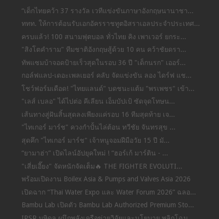
“เด็กไทยคว้า 37 รางวัล เวทีแข่งขันภาษาอังกฤษนานาชา...
ททท. ให้การต้อนรับเอกอัครราชทูตอิสราเอลประจำประเทศ...
ครบแล้ว! 100 สนามฟุตบอล ทั่วไทย คิง เพาเวอร์ ยกระ...
"สิงโตคำราม" ทีมชาติอังกฤษสู้ด้วย 10 คน คว้าชัยดรา...
ทัพแซมบ้าจอดป้ายเร็วสุดในรอบ 36 ปี "เด็กนรก" เออร์...
กอล์ฟแลป-เดอะเพลเยอร์ คลับ จัดแข่งขัน ลอง ไดร์ฟ แช...
โชว์ฟอร์มเดือด! "ไทยแลนด์" บดชนะแต้ม "พรเพชร" เข้า...
"เลส์ เบลอ" ได้ไปต่อ คีเลียน เอ็มบัปเป้ ซัดจุดโทษน...
เส้นทางสู่ฝันสิ้นสุดลงเพียงแค่รอบ 16 ทีมสุดท้าย เจ...
"ไทเกอร์ มาร์ช" ควงกำปั้นไล่ต้อน ทวีชัย จันทรสุข ...
สุดคึก "ไทเกอร์ มาร์ช" เจ้าหนูจอมฝีมือวัย 15 ปี มั...
“ยามาฮ่า” เปิดไลน์อัปยุคใหม่ ! “ฮอร์เก้ มาร์ติน - ...
"เสี่ยเอี๊ยง" จัดหนักจัดเต็ม🔥 THE FIGHTER EVOLUTI...
พร้อมเปิดงาน Boilex Asia & Pumps and Valves Asia 2026
เปิดฉาก “Thai Water Expo และ Water Forum 2026” ฉลอ...
Bambu Lab เปิดตัว Bambu Lab Authorized Premium Sto...
IPSR มหิดล ผนึกพลังเครือข่ายวิจัยและนโยบาย พลิกโฉม...