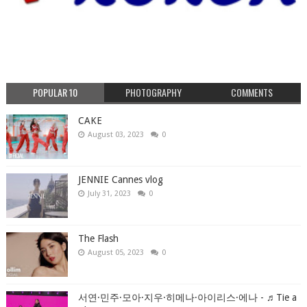
POPULAR 10
PHOTOGRAPHY
COMMENTS
CAKE
August 03, 2023
0
JENNIE Cannes vlog
July 31, 2023
0
The Flash
August 05, 2023
0
서연·민주·모아·지우·히메나·아이리스·에나 - ♬Tie a