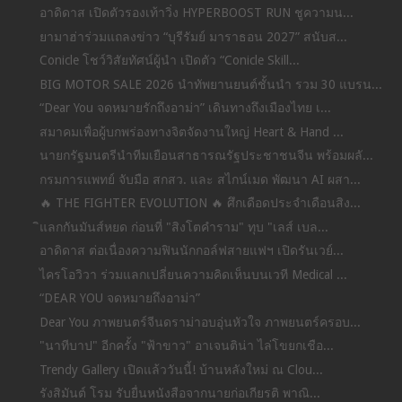
อาดิดาส เปิดตัวรองเท้าวิ่ง HYPERBOOST RUN ชูความน...
ยามาฮ่าร่วมแถลงข่าว “บุรีรัมย์ มาราธอน 2027” สนับส...
Conicle โชว์วิสัยทัศน์ผู้นำ เปิดตัว “Conicle Skill...
BIG MOTOR SALE 2026 นำทัพยานยนต์ชั้นนำ รวม 30 แบรน...
“Dear You จดหมายรักถึงอาม่า” เดินทางถึงเมืองไทย เ...
สมาคมเพื่อผู้บกพร่องทางจิตจัดงานใหญ่ Heart & Hand ...
นายกรัฐมนตรีนำทีมเยือนสาธารณรัฐประชาชนจีน พร้อมผลั...
กรมการแพทย์ จับมือ สกสว. และ สไกน์เมด พัฒนา AI ผสา...
🔥 THE FIGHTER EVOLUTION 🔥 ศึกเดือดประจำเดือนสิง...
ิแลกกันมันส์หยด ก่อนที่ "สิงโตคำราม" ทุบ "เลส์ เบล...
อาดิดาส ต่อเนื่องความฟินนักกอล์ฟสายแฟฯ เปิดรันเวย์...
ไครโอวิวา ร่วมแลกเปลี่ยนความคิดเห็นบนเวที Medical ...
“DEAR YOU จดหมายถึงอาม่า”
Dear You ภาพยนตร์จีนดราม่าอบอุ่นหัวใจ ภาพยนตร์ครอบ...
"นาทีบาป" อีกครั้ง "ฟ้าขาว" อาเจนติน่า ไล่โขยกเชือ...
Trendy Gallery เปิดแล้ววันนี้! บ้านหลังใหม่ ณ Clou...
รังสิมันต์ โรม รับยื่นหนังสือจากนายก่อเกียรติ พาณิ...