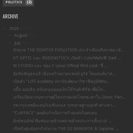
(2)
POLITICS
ARCHIVE
▼
2026
(474)
►
August
(15)
▼
July
(97)
นักมวย THE FIGHTER EVOLUTION ประจำเดือนสิงหาคม เข้...
KT OPTIC และ RODENSTOCK เปิดตัว ColorMatic® Dark ...
M STUDIO และ ช่อง 3 ปล่อย Official First Look “ธี่...
อัสสัมชัญธนบุรี เฉือนหวิวผงาดแชมป์ ยู16 ไดมอนด์บาส...
เปิด​ตัว​ "LIFE Academy สถาบันพัฒนาวิชาชีพภูมิทัศน...
ปลื้ม ออมสิน สนับสนุนมอบเงินให้วินด์เซิร์ฟ เพื่อไล...
เตรียมปิดฉากมหากาพย์ไตรภาคแห่งโชคชะตาใน Dune: Part...
รพ.กรุงเทพอินเตอร์เนชั่นแนล รุกขยายฐานลูกค้าต่างชา...
“CLAYFACE” เผยต้นกำเนิดวายร้ายแห่งก็อตแธม
ยักษ์ชนยักษ์ ที่แฟนมวยห้ามพลาดด้วยประการทั้งปวง! ...
เปิดตัวศูนย์ออกกำลังกาย THE O2 BANGKOK & Sapsiree ...