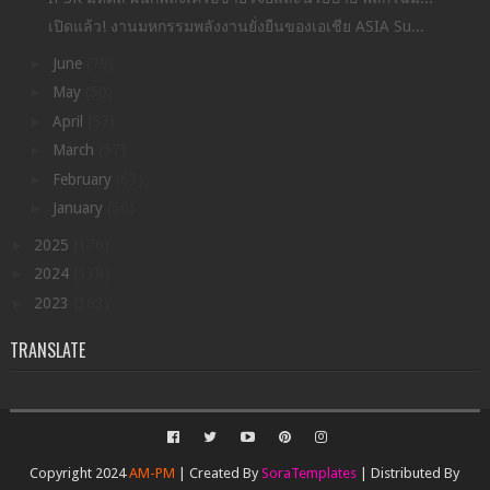
เปิดแล้ว! งานมหกรรมพลังงานยั่งยืนของเอเชีย ASIA Su...
►
June
(79)
►
May
(50)
►
April
(57)
►
March
(57)
►
February
(63)
►
January
(56)
►
2025
(176)
►
2024
(338)
►
2023
(363)
TRANSLATE
Copyright 2024
AM-PM
| Created By
SoraTemplates
| Distributed By