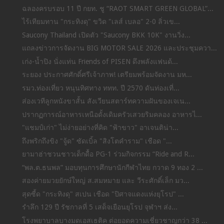
ฉลองครบรอบ 11 ปี กยท. ชู “RAOT SMART GREEN GLOBAL”...
ไร้เทียมทาน "กระทิงดุ" ขวิด "เลส์ เบลอ" 2-0 ลิ่วเข...
Saucony Thailand เปิดตัว "Saucony BKK 10K" งานวิ่ง...
แถลงข่าวการจัดงาน BIG MOTOR SALE 2026 และประชุมควา...
เก่ง-น้ำปิง นั่งแท่น Friends of PISEN ดึงพลังแฟนด้...
ระยอง ประกาศศักดิ์ศรีเจ้าภาพ! เตรียมพร้อมจัดงาน มห...
รมว.ท่องเที่ยว หนุนทิศทาง ททท. ปี 2570 ดันท่องเที่...
ส่องเวทีลูกหนังขาสั้น สังเวียนสตาร์ทความฝันของเจเน...
ปรากฏการณ์อาหารเหนือดั้งเดิมครัวเสวยริมคลอง อาหารไ...
"แชมป์เก่า" ไม่ง่ายอย่างที่คิด "ฟ้าขาว" อาเจนติน่า...
ถึงพริกถึงขิง "จู้ด" ซัดเบิ้ล "สิงโตคำราม" เชือด "...
ยามาฮ่าชวนชาวเด็กดื้อ PG-1 ร่วมกิจกรรม “Ride and R...
“พล.ต.ธนพล” มอบทุนการศึกษานักกีฬาไทย กวาด 9 ทอง 2 ...
สองค่ายมวยยักษ์ใหญ่ ส.สมหมาย และ วีระศักดิ์เล็ก มว...
สุดซี้ด "กระทิงดุ" สเปน เชือด "ปิศาจแดงแห่งยุโรป" ...
รำลึก 129 ปี รัชกาลที่ 5 เสด็จเยือนยุโรป จุฬาฯ ส่ง...
โรงพยาบาลบางมดเอสเธติค ต่อยอดความเชี่ยวชาญกว่า 38 ...