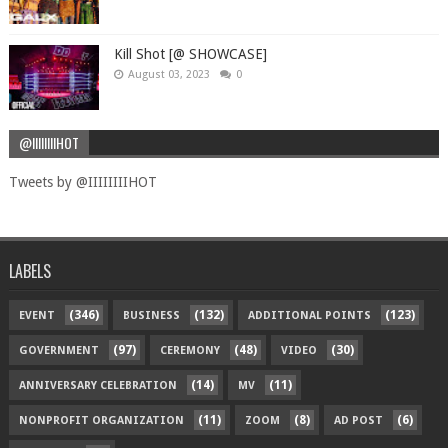
Kill Shot [@ SHOWCASE]
August 03, 2023
0
@IIIIIIIIHOT
Tweets by @IIIIIIIIHOT
LABELS
(346)
(132)
(123)
EVENT
BUSINESS
ADDITIONAL POINTS
(97)
(48)
(30)
GOVERNMENT
CEREMONY
VIDEO
(14)
(11)
ANNIVERSARY CELEBRATION
MV
(11)
(8)
(6)
NONPROFIT ORGANIZATION
ZOOM
AD POST