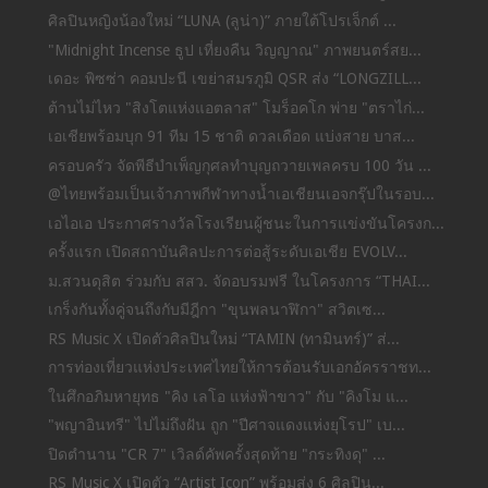
ศิลปินหญิงน้องใหม่ “LUNA (ลูน่า)” ภายใต้โปรเจ็กต์ ...
"Midnight Incense ธูป เที่ยงคืน วิญญาณ" ภาพยนตร์สย...
เดอะ พิซซ่า คอมปะนี เขย่าสมรภูมิ QSR ส่ง “LONGZILL...
ต้านไม่ไหว "สิงโตแห่งแอตลาส" โมร็อคโก พ่าย "ตราไก่...
เอเชียพร้อมบุก 91 ทีม 15 ชาติ ดวลเดือด แบ่งสาย บาส...
ครอบครัว จัดพีธีบำเพ็ญกุศลทำบุญถวายเพลครบ 100 วัน ...
@ไทยพร้อมเป็นเจ้าภาพกีฬาทางน้ำเอเชียนเอจกรุ๊ปในรอบ...
เอไอเอ ประกาศรางวัลโรงเรียนผู้ชนะในการแข่งขันโครงก...
ครั้งแรก เปิดสถาบันศิลปะการต่อสู้ระดับเอเชีย EVOLV...
ม.สวนดุสิต ร่วมกับ สสว. จัดอบรมฟรี ในโครงการ “THAI...
เกร็งกันทั้งคู่จนถึงกับมีฎีกา "ขุนพลนาฬิกา" สวิตเซ...
RS Music X เปิดตัวศิลปินใหม่ “TAMIN (ทามินทร์)” ส่...
การท่องเที่ยวแห่งประเทศไทยให้การต้อนรับเอกอัครราชท...
ในศึกอภิมหายุทธ "คิง เลโอ แห่งฟ้าขาว" กับ "คิงโม แ...
"พญาอินทรี" ไปไม่ถึงฝัน ถูก "ปีศาจแดงแห่งยุโรป" เบ...
ปิดตำนาน "CR 7" เวิลด์คัพครั้งสุดท้าย "กระทิงดุ" ...
RS Music X เปิดตัว “Artist Icon” พร้อมส่ง 6 ศิลปิน...