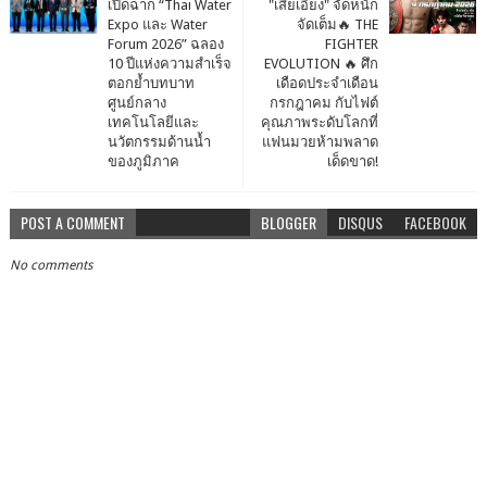
เปิดฉาก “Thai Water
"เสี่ยเอี๊ยง" จัดหนัก
Expo และ Water
จัดเต็ม🔥 THE
Forum 2026” ฉลอง
FIGHTER
10 ปีแห่งความสำเร็จ
EVOLUTION 🔥 ศึก
ตอกย้ำบทบาท
เดือดประจำเดือน
ศูนย์กลาง
กรกฎาคม กับไฟต์
เทคโนโลยีและ
คุณภาพระดับโลกที่
นวัตกรรมด้านน้ำ
แฟนมวยห้ามพลาด
ของภูมิภาค
เด็ดขาด!
POST A COMMENT
BLOGGER
DISQUS
FACEBOOK
No comments