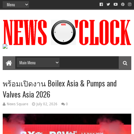
The Time Between AM-PM
พร้อมเปิดงาน Boilex Asia & Pumps and
Valves Asia 2026
News Square
July 02, 2026
0