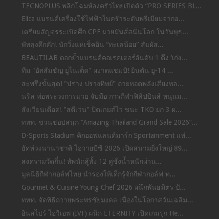
TECNOPLUS พลิกโฉมห้องครัวไทยเปิดตัว “PRO SERIES BL...
Elica แบรนด์เครื่องใช้ไฟฟ้าในครัวระดับพรีเมียมจากอ...
เตรียมสัญจรระเบิดศึก CPF มวยมันส์สนั่นโลก ในวันพุธ...
พัทลุงคึกคัก! นักวิ่งแห่เช็คอิน “ทะเลน้อย” สัมผัส...
BEAUTILAB ตอกย้ำแบรนด์คอเรคเตอร์อันดับ 1 ดึง ‘เก่ง...
ทีม "อัสสัมชัญ ยูไนเต็ด" ผงาดแชมป์! ยินตัน ยู-14 ...
สะพรึงขั้นสุด! "ปราง ปรางทิพย์" ถ่ายทอดพลังเสียงหล...
นริส พ่อพระวงการมวย จับมือ การกีฬาฟิลิปปินส์ หนุนม...
สังเวียนเดือด! "สตีเว่น" ปิดเกมส์ไว ชนะ TKO ยก 3 ผ...
ททท. ชวนชอปสนุก “Amazing Thailand Grand Sale 2026”...
D-Sports Stadium คิกออฟแลนด์มาร์ก Sportainment แห่...
ยัดห่วงนานาชาติ ไอวายบีซี 2026 เปิดสนามยิ่งใหญ่ 89...
สงครามวัดกึ๋น! ทัพนักสู้ทั้ง 12 คู่ชั่งน้ำหนักผ่าน...
มูลนิธิกีฬากอล์ฟไทย นำร่องให้เด็กรู้จักกีฬากอล์ฟ ท...
Gourmet & Cuisine Young Chef 2026 ผนึกพันธมิตร ปั...
ททท. จัดพิธีถวายพระพรชัยมงคล เนื่องในโอกาสวันเฉลิม...
อินสไปร์ ไอวีเอฟ (IVF) ผนึก ETERNITY เปิดเกมรุก He...