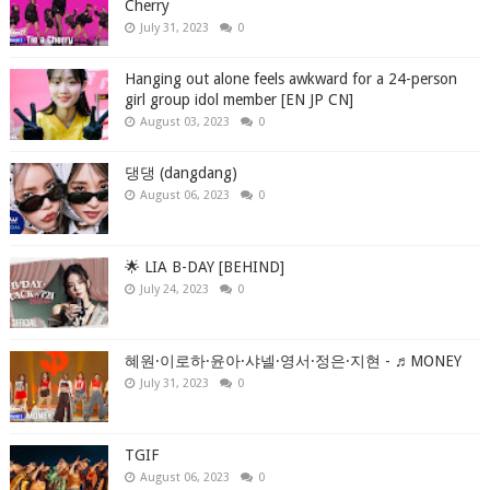
Cherry
July 31, 2023
0
Hanging out alone feels awkward for a 24-person
girl group idol member [EN JP CN]
August 03, 2023
0
댕댕 (dangdang)
August 06, 2023
0
🌟 LIA B-DAY [BEHIND]
July 24, 2023
0
혜원·이로하·윤아·샤넬·영서·정은·지현 - ♬MONEY
July 31, 2023
0
TGIF
August 06, 2023
0